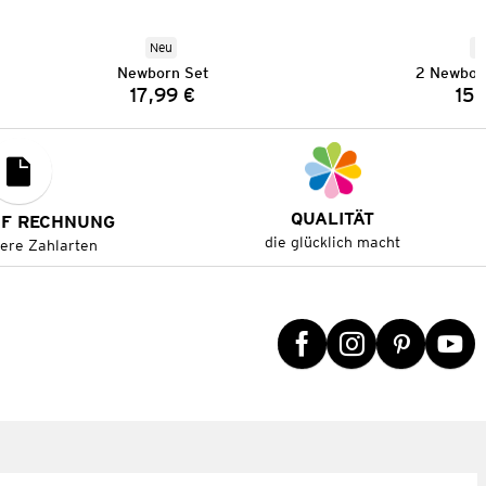
Neu
N
Newborn Set
2 Newbor
17,99 €
15,
Preis:
QUALITÄT
UF RECHNUNG
die glücklich macht
tere Zahlarten