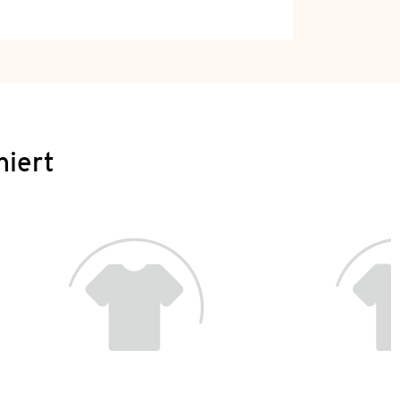
niert