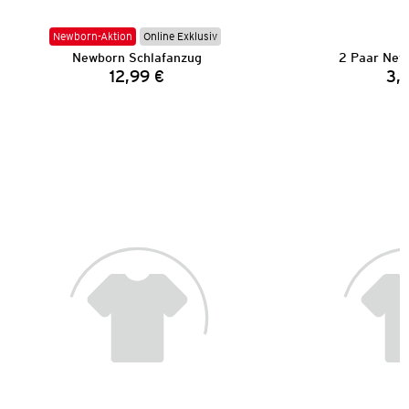
Newborn-Aktion
Online Exklusiv
Newborn Schlafanzug
2 Paar New
12,99 €
3,
Preis: