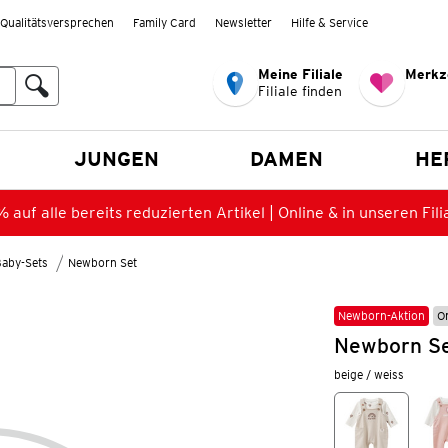
Qualitätsversprechen
Family Card
Newsletter
Hilfe & Service
Meine Filiale
Merkz
Filiale finden
en
JUNGEN
DAMEN
HE
 auf alle bereits reduzierten Artikel | Online & in unseren Fili
aby-Sets
Newborn Set
Newborn-Aktion
O
Newborn Se
beige / weiss