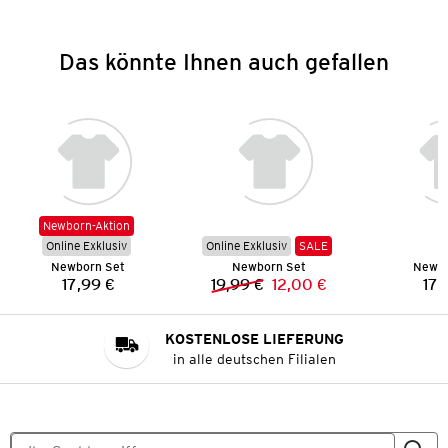
Das könnte Ihnen auch gefallen
Newborn-Aktion
Online Exklusiv
Online Exklusiv
SALE
Newborn Set
Newborn Set
Newbo
17,99 €
19,99 €
12,00 €
17,
Preis:
Vorheriger Preis:
Neuer Preis:
KOSTENLOSE LIEFERUNG
in alle deutschen Filialen