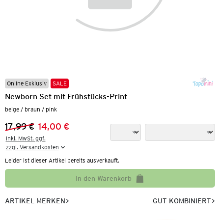
Online Exklusiv
SALE
Newborn Set mit Frühstücks-Print
beige / braun / pink
17,99 €
14,00 €
Vorheriger Preis:
Neuer Preis:
inkl. MwSt. ggf.

zzgl. Versandkosten
Leider ist dieser Artikel bereits ausverkauft.
In den Warenkorb
ARTIKEL MERKEN
GUT KOMBINIERT