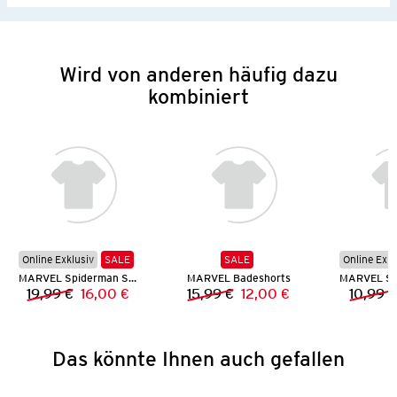
Wird von anderen häufig dazu
kombiniert
Online Exklusiv
SALE
SALE
Online Exkl
MARVEL Spiderman Set
MARVEL Badeshorts
19,99 €
16,00 €
15,99 €
12,00 €
10,99 €
Vorheriger Preis:
Neuer Preis:
Vorheriger Preis:
Neuer Preis:
Das könnte Ihnen auch gefallen