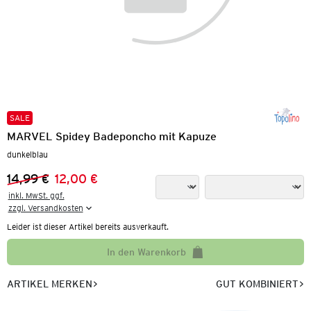
SALE
MARVEL Spidey Badeponcho mit Kapuze
dunkelblau
14,99 €
12,00 €
Vorheriger Preis:
Neuer Preis:
inkl. MwSt. ggf.

zzgl. Versandkosten
Leider ist dieser Artikel bereits ausverkauft.
In den Warenkorb
ARTIKEL MERKEN
GUT KOMBINIERT