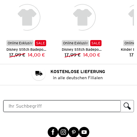
Online Exklusiv
SALE
Online Exklusiv
SALE
Online 
Disney Stitch Badeponcho
Disney Stitch Badeponcho
Kinder B
17,99 €
14,00 €
17,99 €
14,00 €
17,
Vorheriger Preis:
Neuer Preis:
Vorheriger Preis:
Neuer Preis:
KOSTENLOSE LIEFERUNG
in alle deutschen Filialen