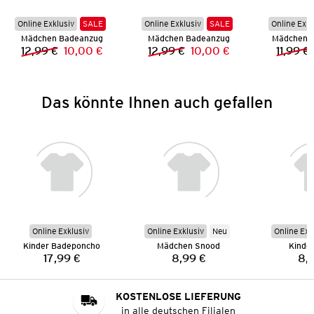
Online Exklusiv
SALE
Online Exklusiv
SALE
Online Exkl
Mädchen Badeanzug
Mädchen Badeanzug
Mädchen 
12,99 €
10,00 €
12,99 €
10,00 €
11,99 €
Vorheriger Preis:
Neuer Preis:
Vorheriger Preis:
Neuer Preis:
Das könnte Ihnen auch gefallen
Online Exklusiv
Online Exklusiv
Neu
Online Exk
Kinder Badeponcho
Mädchen Snood
Kinde
17,99 €
8,99 €
8,
Preis:
Preis:
KOSTENLOSE LIEFERUNG
in alle deutschen Filialen