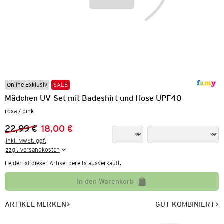
Online Exklusiv
SALE
Mädchen UV-Set mit Badeshirt und Hose UPF40
rosa / pink
22,99 €
18,00 €
Vorheriger Preis:
Neuer Preis:
inkl. MwSt. ggf.

zzgl. Versandkosten
Leider ist dieser Artikel bereits ausverkauft.
In den Warenkorb
ARTIKEL MERKEN
GUT KOMBINIERT