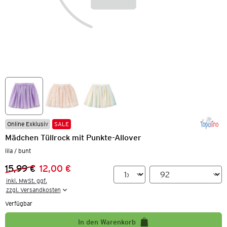
Online Exklusiv
SALE
Mädchen Tüllrock mit Punkte-Allover
lila / bunt
15,99 €
12,00 €
Vorheriger Preis:
Neuer Preis:
inkl. MwSt. ggf.

zzgl. Versandkosten
Verfügbar
In den Warenkorb