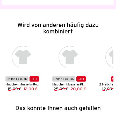
Wird von anderen häufig dazu
kombiniert
Online Exklusiv
SALE
Online Exklusiv
SALE
SA
Mädchen Musselin-Rock
Mädchen Musselin-Kleid
15,99 €
12,00 €
25,99 €
20,00 €
12,99 €
Vorheriger Preis:
Neuer Preis:
Vorheriger Preis:
Neuer Preis:
Das könnte Ihnen auch gefallen