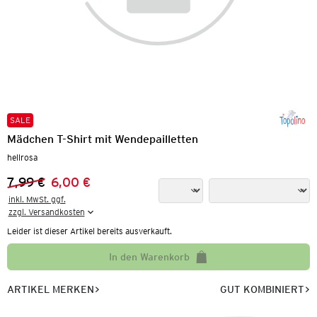
SALE
Mädchen T-Shirt mit Wendepailletten
hellrosa
7,99 €
6,00 €
Vorheriger Preis:
Neuer Preis:
inkl. MwSt. ggf.

zzgl. Versandkosten
Leider ist dieser Artikel bereits ausverkauft.
In den Warenkorb
ARTIKEL MERKEN
GUT KOMBINIERT