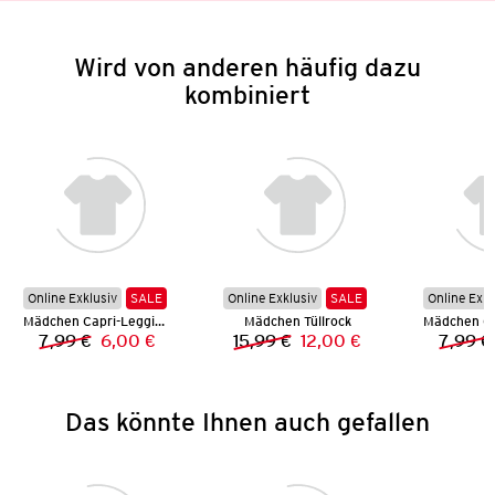
Wird von anderen häufig dazu
kombiniert
Online Exklusiv
SALE
Online Exklusiv
SALE
Online Exkl
Mädchen Capri-Leggings
Mädchen Tüllrock
7,99 €
6,00 €
15,99 €
12,00 €
7,99 €
Vorheriger Preis:
Neuer Preis:
Vorheriger Preis:
Neuer Preis:
Das könnte Ihnen auch gefallen