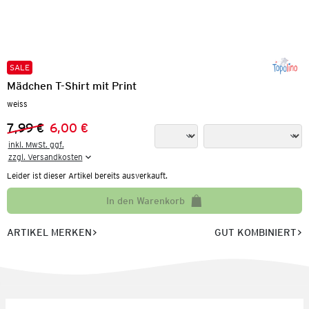
SALE
Mädchen T-Shirt mit Print
weiss
7,99 €
6,00 €
Vorheriger Preis:
Neuer Preis:
inkl. MwSt. ggf.

zzgl. Versandkosten
Leider ist dieser Artikel bereits ausverkauft.
In den Warenkorb
ARTIKEL MERKEN
GUT KOMBINIERT