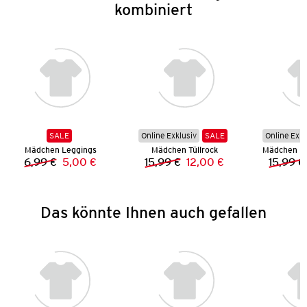
kombiniert
SALE
Online Exklusiv
SALE
Online Exkl
Mädchen Leggings
Mädchen Tüllrock
6,99 €
5,00 €
15,99 €
12,00 €
15,99 €
Vorheriger Preis:
Neuer Preis:
Vorheriger Preis:
Neuer Preis:
Das könnte Ihnen auch gefallen