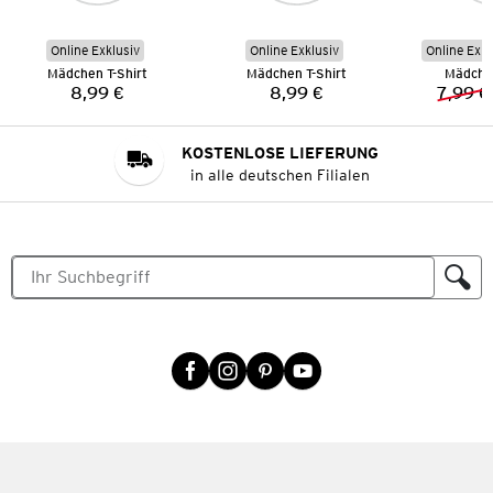
Online Exklusiv
Online Exklusiv
Online Exkl
Mädchen T-Shirt
Mädchen T-Shirt
Mädchen
8,99 €
8,99 €
7,99 €
Preis:
Preis:
KOSTENLOSE LIEFERUNG
in alle deutschen Filialen