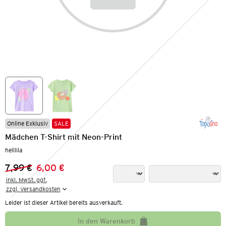
Online Exklusiv
SALE
Mädchen T-Shirt mit Neon-Print
helllila
7,99 €
6,00 €
Vorheriger Preis:
Neuer Preis:
inkl. MwSt. ggf.

zzgl. Versandkosten
Leider ist dieser Artikel bereits ausverkauft.
In den Warenkorb