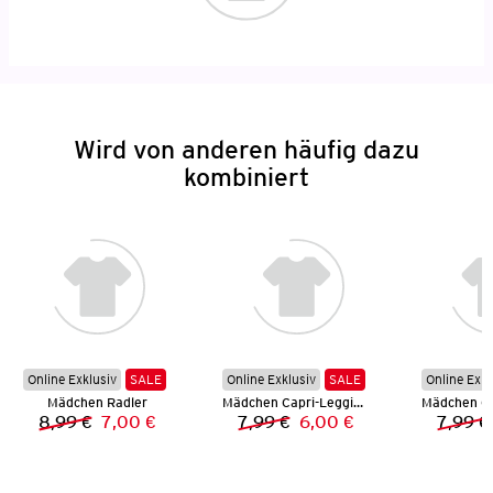
Wird von anderen häufig dazu
kombiniert
Online Exklusiv
SALE
Online Exklusiv
SALE
Online Exkl
Mädchen Radler
Mädchen Capri-Leggings
8,99 €
7,00 €
7,99 €
6,00 €
7,99 €
Vorheriger Preis:
Neuer Preis:
Vorheriger Preis:
Neuer Preis: