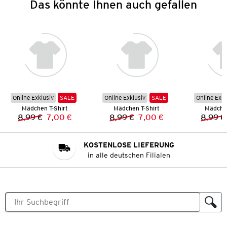
Das könnte Ihnen auch gefallen
Online Exklusiv
SALE
Online Exklusiv
SALE
Online Exkl
Mädchen T-Shirt
Mädchen T-Shirt
Mädchen
8,99 €
7,00 €
8,99 €
7,00 €
8,99 €
Vorheriger Preis:
Neuer Preis:
Vorheriger Preis:
Neuer Preis:
KOSTENLOSE LIEFERUNG
in alle deutschen Filialen