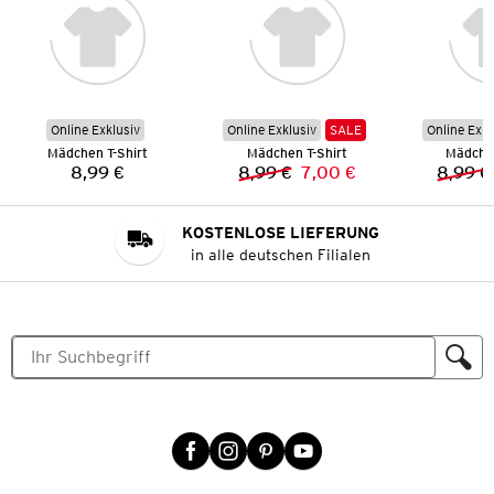
Online Exklusiv
Online Exklusiv
SALE
Online Exkl
Mädchen T-Shirt
Mädchen T-Shirt
Mädchen
8,99 €
8,99 €
7,00 €
8,99 €
Preis:
Vorheriger Preis:
Neuer Preis:
KOSTENLOSE LIEFERUNG
in alle deutschen Filialen