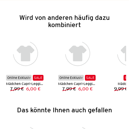
Wird von anderen häufig dazu
kombiniert
Online Exklusiv
SALE
Online Exklusiv
SALE
SA
Mädchen Capri-Leggings
Mädchen Capri-Leggings
Mädch
7,99 €
6,00 €
7,99 €
6,00 €
9,99 €
Vorheriger Preis:
Neuer Preis:
Vorheriger Preis:
Neuer Preis:
Das könnte Ihnen auch gefallen