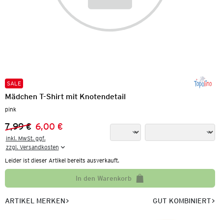
SALE
Mädchen T-Shirt mit Knotendetail
pink
7,99 €
6,00 €
Vorheriger Preis:
Neuer Preis:
inkl. MwSt. ggf.

zzgl. Versandkosten
Leider ist dieser Artikel bereits ausverkauft.
In den Warenkorb
ARTIKEL MERKEN
GUT KOMBINIERT