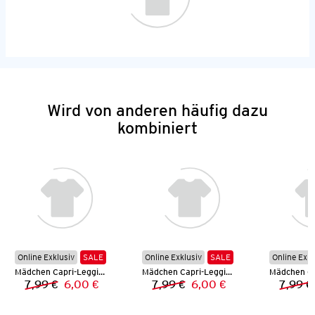
Wird von anderen häufig dazu
kombiniert
Online Exklusiv
SALE
Online Exklusiv
SALE
Online Exkl
Mädchen Capri-Leggings
Mädchen Capri-Leggings
7,99 €
6,00 €
7,99 €
6,00 €
7,99 €
Vorheriger Preis:
Neuer Preis:
Vorheriger Preis:
Neuer Preis: