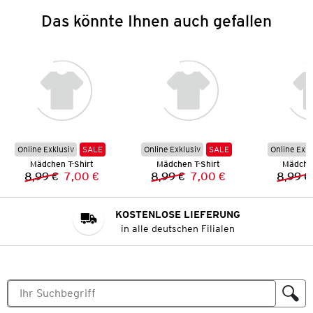
Das könnte Ihnen auch gefallen
Online Exklusiv
SALE
Online Exklusiv
SALE
Online Exkl
Mädchen T-Shirt
Mädchen T-Shirt
Mädchen
8,99 €
7,00 €
8,99 €
7,00 €
8,99 €
Vorheriger Preis:
Neuer Preis:
Vorheriger Preis:
Neuer Preis:
KOSTENLOSE LIEFERUNG
in alle deutschen Filialen