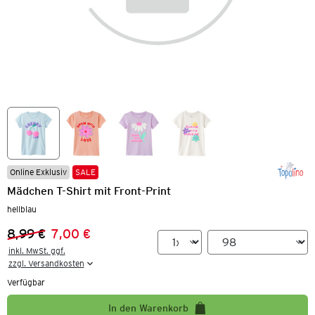
Online Exklusiv
SALE
Mädchen T-Shirt mit Front-Print
hellblau
8,99 €
7,00 €
Vorheriger Preis:
Neuer Preis:
inkl. MwSt. ggf.

zzgl. Versandkosten
Verfügbar
In den Warenkorb