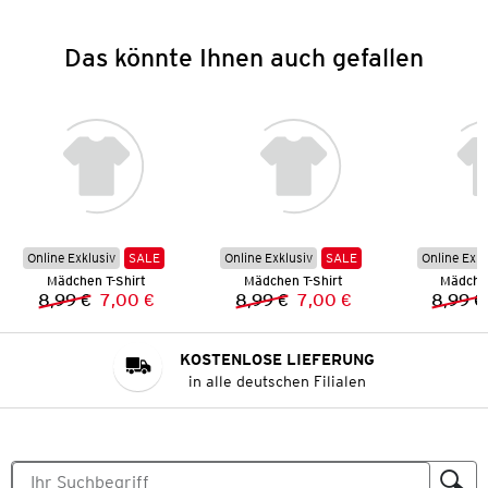
Das könnte Ihnen auch gefallen
Online Exklusiv
SALE
Online Exklusiv
SALE
Online Exkl
Mädchen T-Shirt
Mädchen T-Shirt
Mädchen
8,99 €
7,00 €
8,99 €
7,00 €
8,99 €
Vorheriger Preis:
Neuer Preis:
Vorheriger Preis:
Neuer Preis:
KOSTENLOSE LIEFERUNG
in alle deutschen Filialen