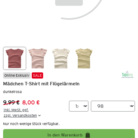
Online Exklusiv
SALE
Mädchen T-Shirt mit Flügelärmeln
dunkelrosa
9,99 €
8,00 €
Vorheriger Preis:
Neuer Preis:
inkl. MwSt. ggf.

zzgl. Versandkosten
Nur noch wenige Stück verfügbar.
In den Warenkorb