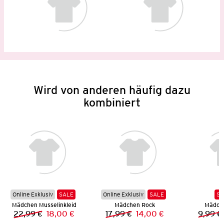
Wird von anderen häufig dazu
kombiniert
Online Exklusiv
SALE
Online Exklusiv
SALE
SA
Mädchen Musselinkleid
Mädchen Rock
Mädch
22,99 €
18,00 €
17,99 €
14,00 €
9,99 €
Vorheriger Preis:
Neuer Preis:
Vorheriger Preis:
Neuer Preis: