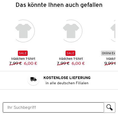
Das könnte Ihnen auch gefallen
SALE
SALE
Online Exkl
Mädchen T-Shirt
Mädchen T-Shirt
Mädchen
7,99 €
6,00 €
7,99 €
6,00 €
9,99 €
Vorheriger Preis:
Neuer Preis:
Vorheriger Preis:
Neuer Preis:
KOSTENLOSE LIEFERUNG
in alle deutschen Filialen