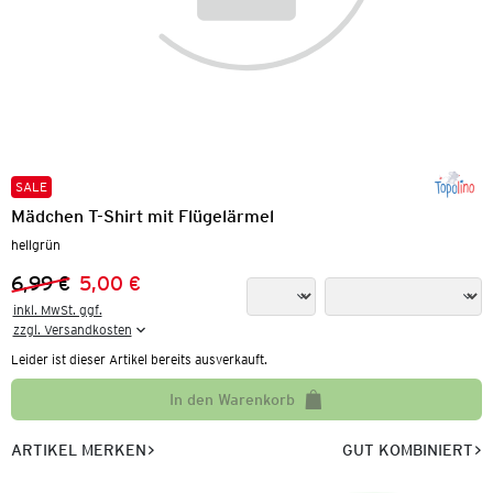
SALE
Mädchen T-Shirt mit Flügelärmel
hellgrün
6,99 €
5,00 €
Vorheriger Preis:
Neuer Preis:
inkl. MwSt. ggf.

zzgl. Versandkosten
Leider ist dieser Artikel bereits ausverkauft.
In den Warenkorb
ARTIKEL MERKEN
GUT KOMBINIERT