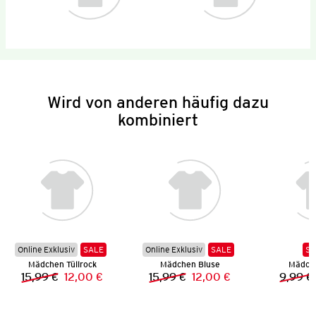
Wird von anderen häufig dazu
kombiniert
Online Exklusiv
SALE
Online Exklusiv
SALE
SA
Mädchen Tüllrock
Mädchen Bluse
Mädch
15,99 €
12,00 €
15,99 €
12,00 €
9,99 €
Vorheriger Preis:
Neuer Preis:
Vorheriger Preis:
Neuer Preis: