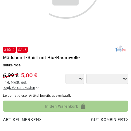
3 für 2
SALE
Mädchen T-Shirt mit Bio-Baumwolle
dunkelrosa
6,99 €
5,00 €
Vorheriger Preis:
Neuer Preis:
inkl. MwSt. ggf.

zzgl. Versandkosten
Leider ist dieser Artikel bereits ausverkauft.
In den Warenkorb
ARTIKEL MERKEN
GUT KOMBINIERT