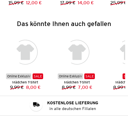
15,99 €
12,00 €
17,99 €
14,00 €
25,99 €
Vorheriger Preis:
Neuer Preis:
Vorheriger Preis:
Neuer Preis:
Das könnte Ihnen auch gefallen
Online Exklusiv
SALE
Online Exklusiv
SALE
SA
Mädchen T-Shirt
Mädchen T-Shirt
Mädchen
9,99 €
8,00 €
8,99 €
7,00 €
8,99 €
Vorheriger Preis:
Neuer Preis:
Vorheriger Preis:
Neuer Preis:
KOSTENLOSE LIEFERUNG
in alle deutschen Filialen