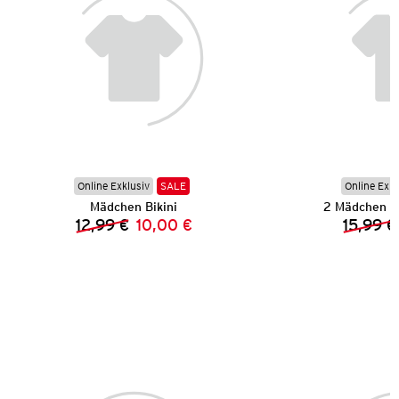
Online Exklusiv
SALE
Online Exkl
Mädchen Bikini
2 Mädchen C
12,99 €
10,00 €
15,99 €
Vorheriger Preis:
Neuer Preis: