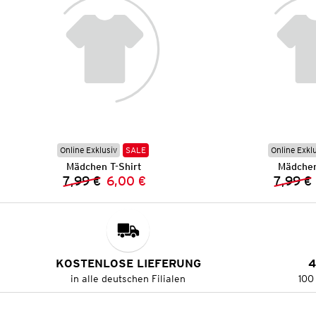
Online Exklusiv
SALE
Online Exkl
Mädchen T-Shirt
Mädchen
7,99 €
6,00 €
7,99 €
Vorheriger Preis:
Neuer Preis:
KOSTENLOSE LIEFERUNG
4
in alle deutschen Filialen
100