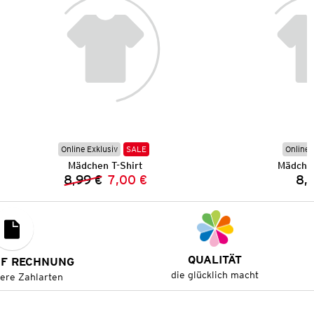
Online Exklusiv
SALE
Online 
Mädchen T-Shirt
Mädchen
8,99 €
7,00 €
8,
Vorheriger Preis:
Neuer Preis:
QUALITÄT
UF RECHNUNG
die glücklich macht
tere Zahlarten