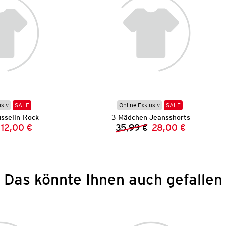
usiv
SALE
Online Exklusiv
SALE
sselin-Rock
3 Mädchen Jeansshorts
12,00 €
35,99 €
28,00 €
Vorheriger Preis:
Neuer Preis:
Vorheriger Preis:
Neuer Preis:
Das könnte Ihnen auch gefallen