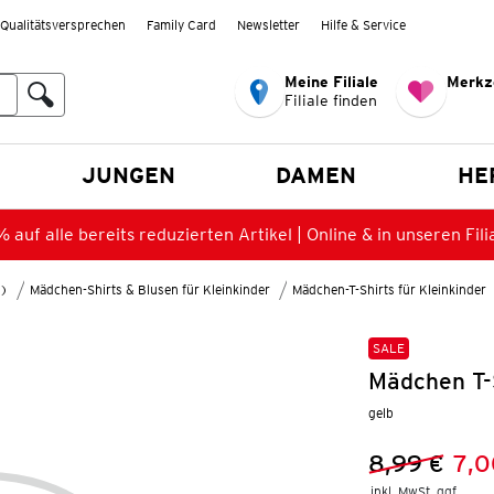
Qualitätsversprechen
Family Card
Newsletter
Hilfe & Service
Meine Filiale
Merkz
Filiale finden
en
JUNGEN
DAMEN
HE
 auf alle bereits reduzierten Artikel | Online & in unseren Fili
8)
Mädchen-Shirts & Blusen für Kleinkinder
Mädchen-T-Shirts für Kleinkinder
SALE
Mädchen T-
gelb
8,99 €
7,0
Vorheriger 
Neuer Preis
inkl. MwSt. ggf.
