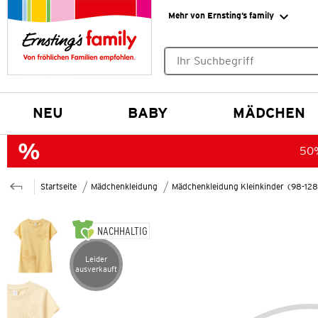
Mehr von Ernsting’s family
Keine Suchvorschläge gefund
NEU
BABY
MÄDCHEN
50%
Startseite
Mädchenkleidung
Mädchenkleidung Kleinkinder (98-12
NACHHALTIG
Leider
Artikel leider ausverkauft
ausverkauft