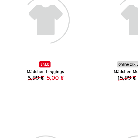
SALE
Online Exkl
Mädchen Leggings
Mädchen Mu
6,99 €
5,00 €
15,99 €
Vorheriger Preis:
Neuer Preis: