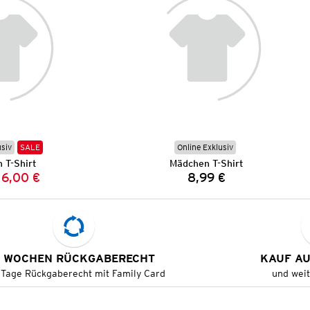
usiv
SALE
Online Exklusiv
 T-Shirt
Mädchen T-Shirt
6,00 €
8,99 €
Vorheriger Preis:
Neuer Preis:
Preis:
 WOCHEN RÜCKGABERECHT
KAUF A
 Tage Rückgaberecht mit Family Card
und wei