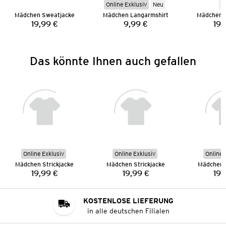
Online Exklusiv
Neu
N
Mädchen Sweatjacke
Mädchen Langarmshirt
Mädchen 
19,99 €
9,99 €
19,
Preis:
Preis:
Das könnte Ihnen auch gefallen
Online Exklusiv
Online Exklusiv
Online 
Mädchen Strickjacke
Mädchen Strickjacke
Mädchen S
19,99 €
19,99 €
19,
Preis:
Preis:
KOSTENLOSE LIEFERUNG
in alle deutschen Filialen