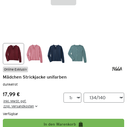
Online Exklusiv
Mädchen Strickjacke unifarben
dunkelrot
17,99 €
Preis:
inkl. MwSt. ggf.

zzgl. Versandkosten
Verfügbar
In den Warenkorb