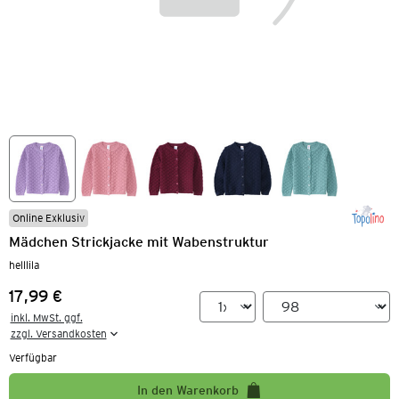
Online Exklusiv
Mädchen Strickjacke mit Wabenstruktur
helllila
17,99 €
Preis:
inkl. MwSt. ggf.

zzgl. Versandkosten
Verfügbar
In den Warenkorb