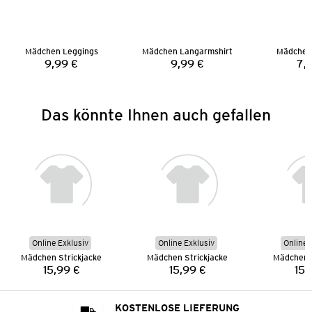
Mädchen Leggings
Mädchen Langarmshirt
Mädchen
9,99 €
9,99 €
7,
Preis:
Preis:
Das könnte Ihnen auch gefallen
Online Exklusiv
Online Exklusiv
Online 
Mädchen Strickjacke
Mädchen Strickjacke
Mädchen S
15,99 €
15,99 €
15,
Preis:
Preis:
KOSTENLOSE LIEFERUNG