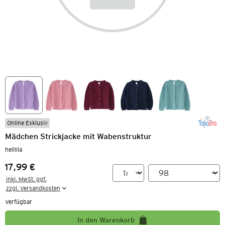
Online Exklusiv
Mädchen Strickjacke mit Wabenstruktur
helllila
17,99 €
Preis:
inkl. MwSt. ggf.

zzgl. Versandkosten
Verfügbar
In den Warenkorb