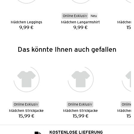
Online Exklusiv
Neu
Mädchen Leggings
Mädchen Langarmshirt
Mädchen 
9,99 €
9,99 €
15,
Preis:
Preis:
Das könnte Ihnen auch gefallen
Online Exklusiv
Online Exklusiv
Online 
Mädchen Strickjacke
Mädchen Strickjacke
Mädchen S
15,99 €
15,99 €
15,
Preis:
Preis:
KOSTENLOSE LIEFERUNG