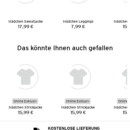
Mädchen Sweatjacke
Mädchen Leggings
Mädchen 
17,99 €
7,99 €
15,
Preis:
Preis:
Das könnte Ihnen auch gefallen
Online Exklusiv
Online Exklusiv
Online 
Mädchen Strickjacke
Mädchen Strickjacke
Mädchen S
15,99 €
15,99 €
15,
Preis:
Preis:
KOSTENLOSE LIEFERUNG