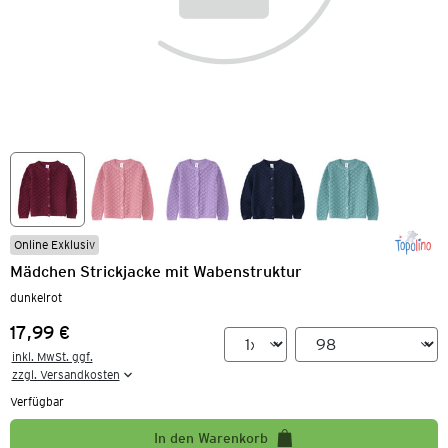
Online Exklusiv
Mädchen Strickjacke mit Wabenstruktur
dunkelrot
17,99 €
Preis:
inkl. MwSt. ggf.

zzgl. Versandkosten
Verfügbar
In den Warenkorb