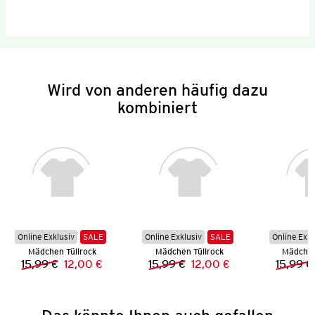
Wird von anderen häufig dazu
kombiniert
Online Exklusiv
SALE
Online Exklusiv
SALE
Online Exkl
Mädchen Tüllrock
Mädchen Tüllrock
Mädchen
15,99 €
12,00 €
15,99 €
12,00 €
15,99 €
Vorheriger Preis:
Neuer Preis:
Vorheriger Preis:
Neuer Preis: