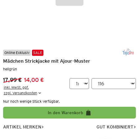
Online Exklusiv
SALE
Mädchen Strickjacke mit Ajour-Muster
hellgrün
17,99 €
14,00 €
Vorheriger Preis:
Neuer Preis:
inkl. MwSt. ggf.

zzgl. Versandkosten
Nur noch wenige Stück verfügbar.
In den Warenkorb
ARTIKEL MERKEN
GUT KOMBINIERT