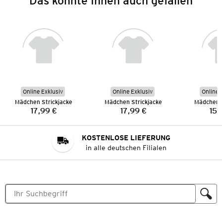
Das könnte Ihnen auch gefallen
Online Exklusiv
Online Exklusiv
Online 
Mädchen Strickjacke
Mädchen Strickjacke
Mädchen S
17,99 €
17,99 €
15,
Preis:
Preis:
KOSTENLOSE LIEFERUNG
in alle deutschen Filialen