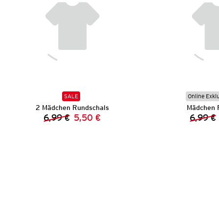
SALE
Online Exkl
2 Mädchen Rundschals
Mädchen 
6,99 €
5,50 €
6,99 €
Vorheriger Preis:
Neuer Preis: