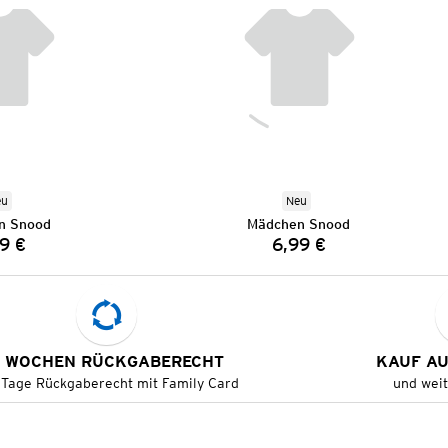
eu
Neu
n Snood
Mädchen Snood
9 €
6,99 €
Preis:
Preis:
 WOCHEN RÜCKGABERECHT
KAUF A
 Tage Rückgaberecht mit Family Card
und wei