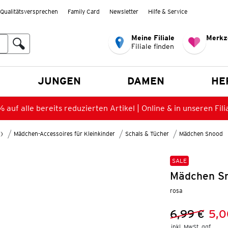
Qualitätsversprechen
Family Card
Newsletter
Hilfe & Service
Meine Filiale
Merkz
Filiale finden
en
JUNGEN
DAMEN
HE
 auf alle bereits reduzierten Artikel | Online & in unseren Fili
8)
Mädchen-Accessoires für Kleinkinder
Schals & Tücher
Mädchen Snood
SALE
Mädchen Sn
rosa
6,99 €
5,0
Vorheriger 
Neuer Preis
inkl. MwSt. ggf.
