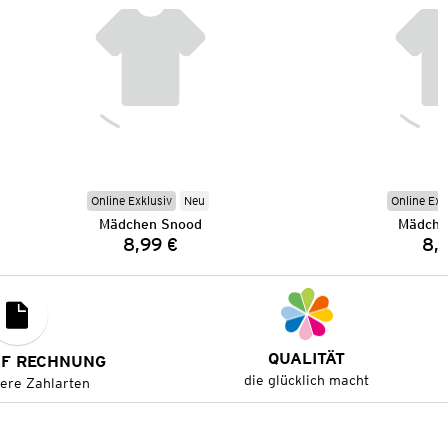
Online Exklusiv
Neu
Online Exk
Mädchen Snood
Mädche
8,99 €
8,
Preis:
QUALITÄT
UF RECHNUNG
die glücklich macht
tere Zahlarten