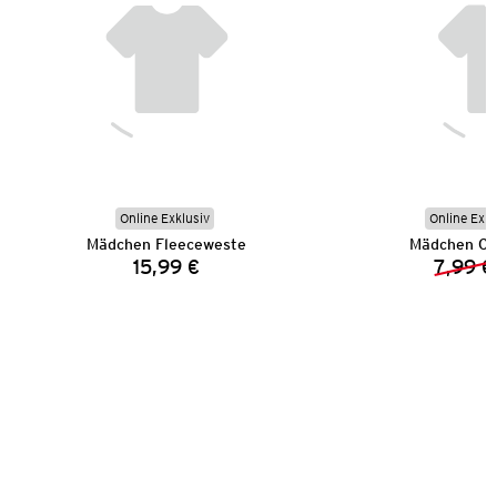
Online Exklusiv
Online Exkl
Mädchen Fleeceweste
Mädchen Ca
15,99 €
7,99 €
Preis: