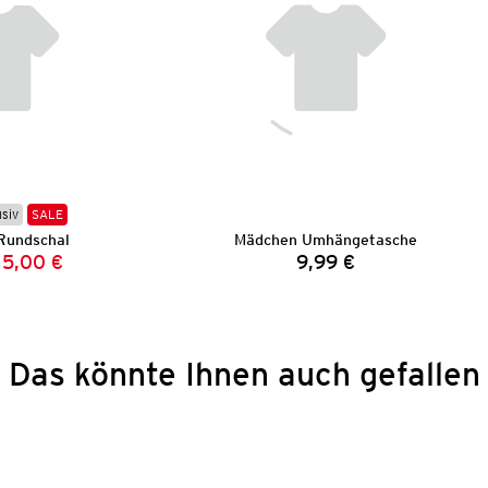
usiv
SALE
Rundschal
Mädchen Umhängetasche
5,00 €
9,99 €
Vorheriger Preis:
Neuer Preis:
Preis:
Das könnte Ihnen auch gefallen