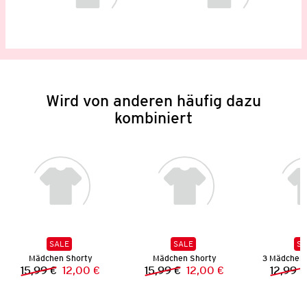
Wird von anderen häufig dazu
kombiniert
SALE
SALE
SA
Mädchen Shorty
Mädchen Shorty
15,99 €
12,00 €
15,99 €
12,00 €
12,99 €
Vorheriger Preis:
Neuer Preis:
Vorheriger Preis:
Neuer Preis: