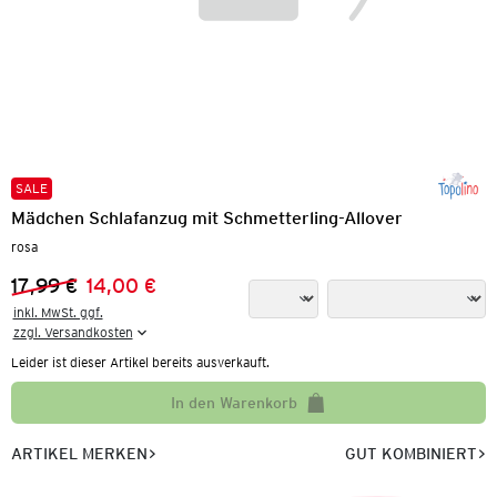
SALE
Mädchen Schlafanzug mit Schmetterling-Allover
rosa
17,99 €
14,00 €
Vorheriger Preis:
Neuer Preis:
inkl. MwSt. ggf.

zzgl. Versandkosten
Leider ist dieser Artikel bereits ausverkauft.
In den Warenkorb
ARTIKEL MERKEN
GUT KOMBINIERT