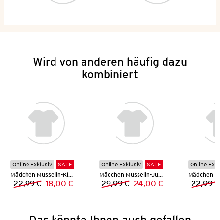
Wird von anderen häufig dazu
kombiniert
Online Exklusiv
SALE
Online Exklusiv
SALE
Online Exkl
Mädchen Musselin-Kleid
Mädchen Musselin-Jumpsuit
22,99 €
18,00 €
29,99 €
24,00 €
22,99 €
Vorheriger Preis:
Neuer Preis:
Vorheriger Preis:
Neuer Preis:
Das könnte Ihnen auch gefallen