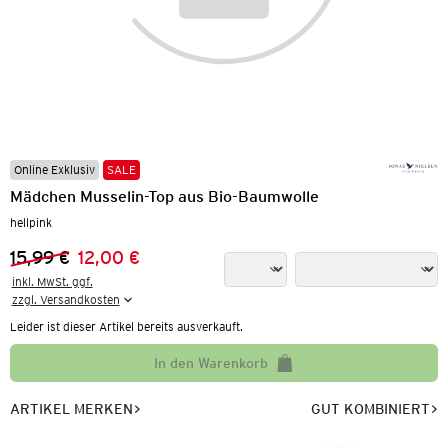
Online Exklusiv
SALE
Mädchen Musselin-Top aus Bio-Baumwolle
hellpink
15,99 €
12,00 €
Vorheriger Preis:
Neuer Preis:
inkl. MwSt. ggf.

zzgl. Versandkosten
Leider ist dieser Artikel bereits ausverkauft.
In den Warenkorb
ARTIKEL MERKEN
GUT KOMBINIERT