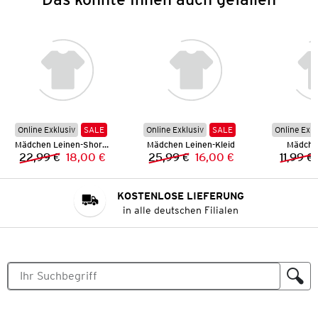
Online Exklusiv
SALE
Online Exklusiv
SALE
Online Exkl
Mädchen Leinen-Shorts
Mädchen Leinen-Kleid
Mädchen
22,99 €
18,00 €
25,99 €
16,00 €
11,99 €
Vorheriger Preis:
Neuer Preis:
Vorheriger Preis:
Neuer Preis:
KOSTENLOSE LIEFERUNG
in alle deutschen Filialen