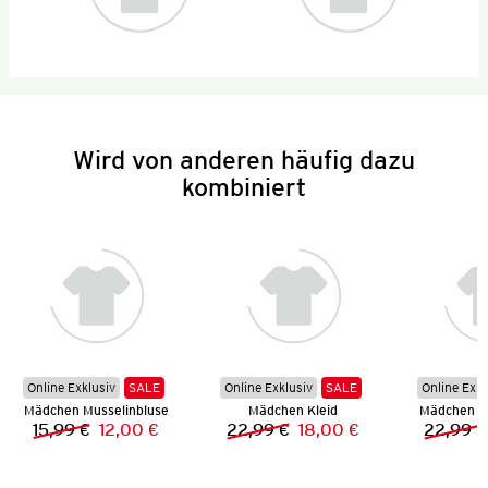
Wird von anderen häufig dazu
kombiniert
Online Exklusiv
SALE
Online Exklusiv
SALE
Online Exkl
Mädchen Musselinbluse
Mädchen Kleid
Mädchen Mu
15,99 €
12,00 €
22,99 €
18,00 €
22,99 €
Vorheriger Preis:
Neuer Preis:
Vorheriger Preis:
Neuer Preis: