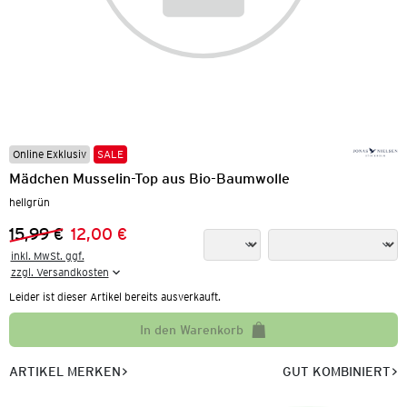
Online Exklusiv
SALE
Mädchen Musselin-Top aus Bio-Baumwolle
hellgrün
15,99 €
12,00 €
Vorheriger Preis:
Neuer Preis:
inkl. MwSt. ggf.

zzgl. Versandkosten
Leider ist dieser Artikel bereits ausverkauft.
In den Warenkorb
ARTIKEL MERKEN
GUT KOMBINIERT