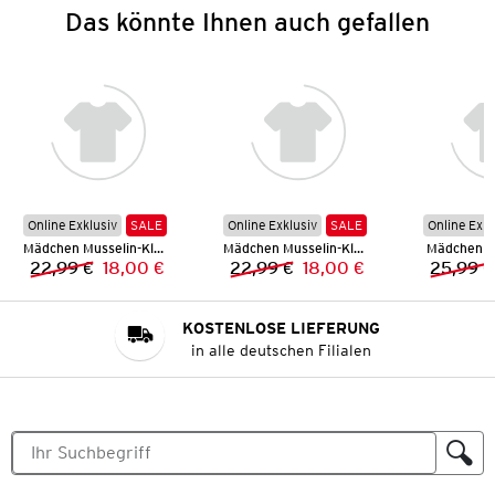
Das könnte Ihnen auch gefallen
Online Exklusiv
SALE
Online Exklusiv
SALE
Online Exkl
Mädchen Musselin-Kleid
Mädchen Musselin-Kleid
Mädchen L
22,99 €
18,00 €
22,99 €
18,00 €
25,99 €
Vorheriger Preis:
Neuer Preis:
Vorheriger Preis:
Neuer Preis:
KOSTENLOSE LIEFERUNG
in alle deutschen Filialen