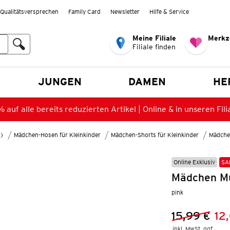
Qualitätsversprechen
Family Card
Newsletter
Hilfe & Service
Meine Filiale
Merkz
Filiale finden
en
JUNGEN
DAMEN
HE
 auf alle bereits reduzierten Artikel | Online & in unseren Fili
8)
Mädchen-Hosen für Kleinkinder
Mädchen-Shorts für Kleinkinder
Mädche
Online Exklusiv
SA
Mädchen Mu
pink
15,99 €
12
Vorheriger 
Neuer Preis
inkl. MwSt. ggf.
