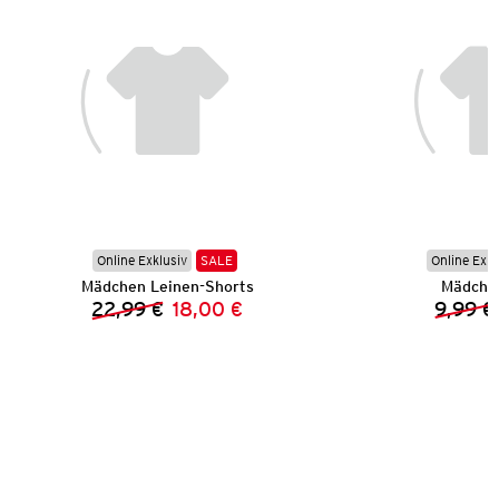
Online Exklusiv
SALE
Online Exkl
Mädchen Leinen-Shorts
Mädchen
22,99 €
18,00 €
9,99 €
Vorheriger Preis:
Neuer Preis: