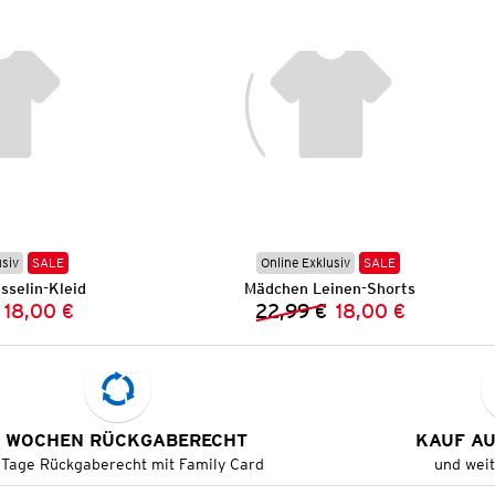
usiv
SALE
Online Exklusiv
SALE
selin-Kleid
Mädchen Leinen-Shorts
18,00 €
22,99 €
18,00 €
Vorheriger Preis:
Neuer Preis:
Vorheriger Preis:
Neuer Preis:
 WOCHEN RÜCKGABERECHT
KAUF A
 Tage Rückgaberecht mit Family Card
und wei