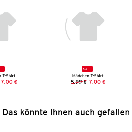
LE
SALE
 T-Shirt
Mädchen T-Shirt
7,00 €
8,99 €
7,00 €
Vorheriger Preis:
Neuer Preis:
Vorheriger Preis:
Neuer Preis:
Das könnte Ihnen auch gefallen