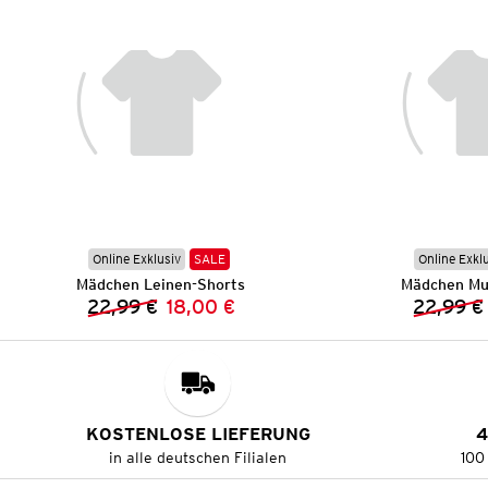
Online Exklusiv
SALE
Online Exkl
Mädchen Leinen-Shorts
Mädchen Mus
22,99 €
18,00 €
22,99 €
Vorheriger Preis:
Neuer Preis:
KOSTENLOSE LIEFERUNG
4
in alle deutschen Filialen
100