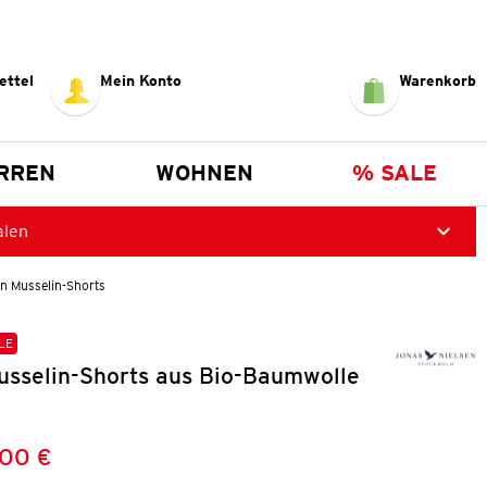
ettel
Mein Konto
Warenkorb
RREN
WOHNEN
% SALE
alen
n Musselin-Shorts
LE
sselin-Shorts aus Bio-Baumwolle
,00 €
Preis:
: