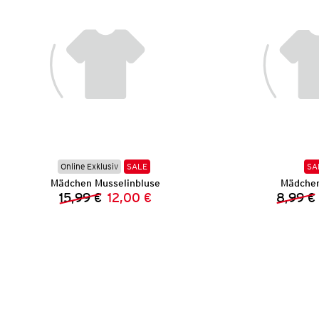
Online Exklusiv
SALE
SA
Mädchen Musselinbluse
Mädchen
15,99 €
12,00 €
8,99 €
Vorheriger Preis:
Neuer Preis: