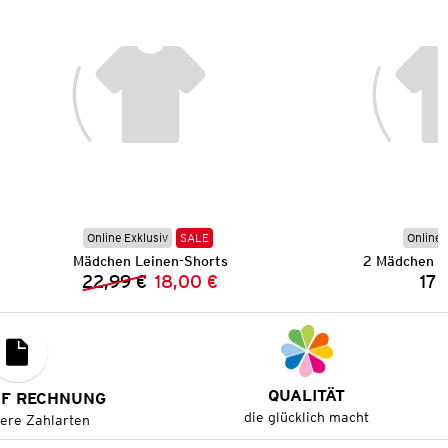
Online Exklusiv
SALE
Online 
Mädchen Leinen-Shorts
2 Mädchen C
22,99 €
18,00 €
17,
Vorheriger Preis:
Neuer Preis:
QUALITÄT
UF RECHNUNG
die glücklich macht
tere Zahlarten