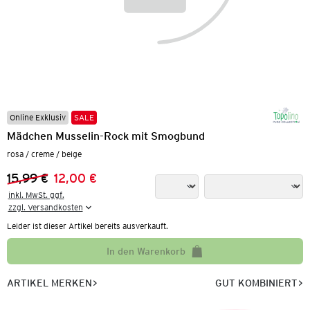
Online Exklusiv
SALE
Mädchen Musselin-Rock mit Smogbund
rosa / creme / beige
15,99 €
12,00 €
Vorheriger Preis:
Neuer Preis:
inkl. MwSt. ggf.

zzgl. Versandkosten
Leider ist dieser Artikel bereits ausverkauft.
In den Warenkorb
ARTIKEL MERKEN
GUT KOMBINIERT