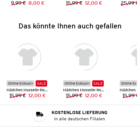
9,99 €
8,00 €
15,99 €
12,00 €
25,99 €
Vorheriger Preis:
Neuer Preis:
Vorheriger Preis:
Neuer Preis:
Das könnte Ihnen auch gefallen
Online Exklusiv
SALE
Online Exklusiv
SALE
Online Exkl
Mädchen Musselin-Rock
Mädchen Musselin-Rock
15,99 €
12,00 €
15,99 €
12,00 €
15,99 €
Vorheriger Preis:
Neuer Preis:
Vorheriger Preis:
Neuer Preis:
KOSTENLOSE LIEFERUNG
in alle deutschen Filialen