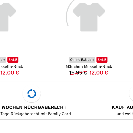
usiv
SALE
Online Exklusiv
SALE
sselin-Rock
Mädchen Musselin-Rock
12,00 €
15,99 €
12,00 €
Vorheriger Preis:
Neuer Preis:
Vorheriger Preis:
Neuer Preis:
 WOCHEN RÜCKGABERECHT
KAUF A
 Tage Rückgaberecht mit Family Card
und wei