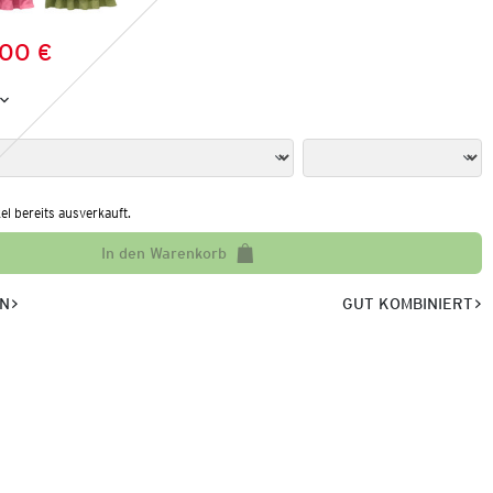
,00 €
Preis:
:
kel bereits ausverkauft.
In den Warenkorb
EN
GUT KOMBINIERT