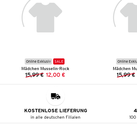
Online Exklusiv
SALE
Online Exkl
Mädchen Musselin-Rock
Mädchen Mu
15,99 €
12,00 €
15,99 €
Vorheriger Preis:
Neuer Preis:
KOSTENLOSE LIEFERUNG
4
in alle deutschen Filialen
100