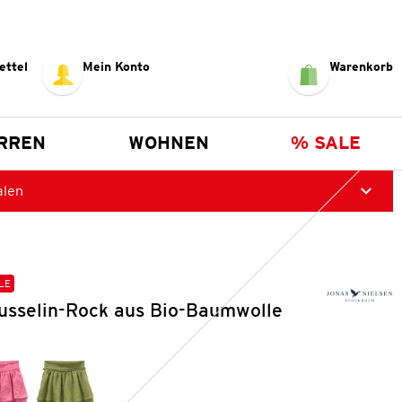
ettel
Mein Konto
Warenkorb
RREN
WOHNEN
% SALE
alen
LE
sselin-Rock aus Bio-Baumwolle