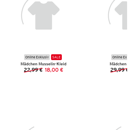
Online Exklusiv
SALE
Online Exkl
Mädchen Musselin-Kleid
Mädchen L
22,99 €
18,00 €
29,99 €
Vorheriger Preis:
Neuer Preis: