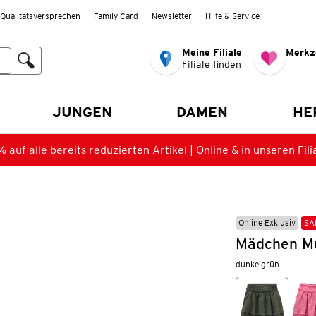
Qualitätsversprechen
Family Card
Newsletter
Hilfe & Service
Meine Filiale
Merkz
Filiale finden
en
JUNGEN
DAMEN
HE
 auf alle bereits reduzierten Artikel | Online & in unseren Fili
Online Exklusiv
SA
Mädchen Mu
dunkelgrün