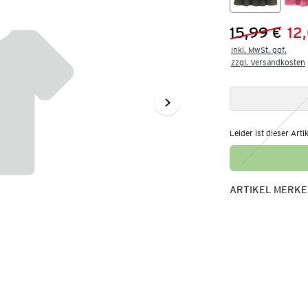
15,99 €
12
Vorheriger 
Neuer Preis
inkl. MwSt. ggf.

zzgl. Versandkosten
Leider ist dieser Arti
ARTIKEL MERK