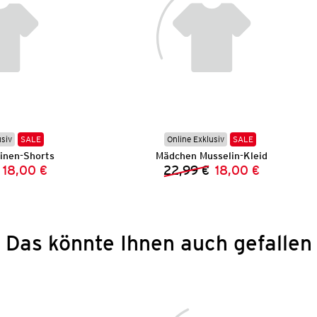
usiv
SALE
Online Exklusiv
SALE
inen-Shorts
Mädchen Musselin-Kleid
18,00 €
22,99 €
18,00 €
Vorheriger Preis:
Neuer Preis:
Vorheriger Preis:
Neuer Preis:
Das könnte Ihnen auch gefallen