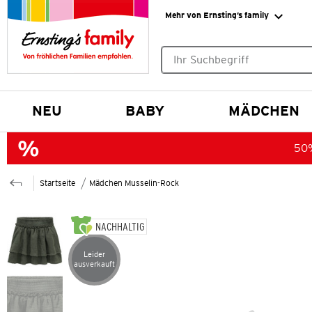
Mehr von Ernsting’s family
Keine Suchvorschläge gefund
NEU
BABY
MÄDCHEN
50%
Startseite
Mädchen Musselin-Rock
NACHHALTIG
Leider
Artikel leider ausverkauft
ausverkauft