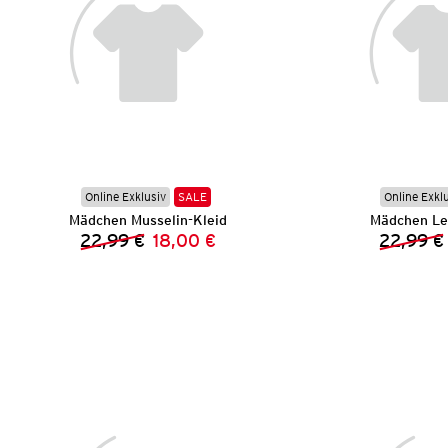
Online Exklusiv
SALE
Online Exkl
Mädchen Musselin-Kleid
Mädchen Le
22,99 €
18,00 €
22,99 €
Vorheriger Preis:
Neuer Preis: