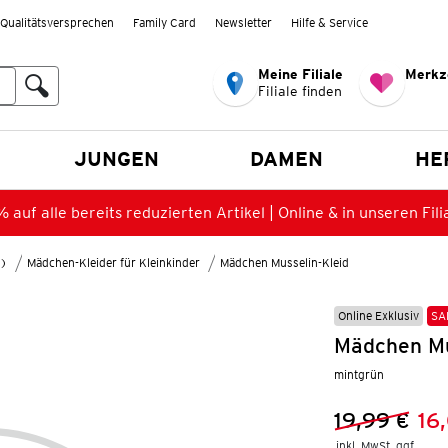
Qualitätsversprechen
Family Card
Newsletter
Hilfe & Service
Meine Filiale
Merkz
Filiale finden
en
JUNGEN
DAMEN
HE
 auf alle bereits reduzierten Artikel | Online & in unseren Fili
8)
Mädchen-Kleider für Kleinkinder
Mädchen Musselin-Kleid
Online Exklusiv
SA
Mädchen Mu
mintgrün
19,99 €
16
Vorheriger 
Neuer Preis
inkl. MwSt. ggf.
