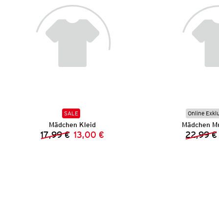
SALE
Online Exkl
Mädchen Kleid
Mädchen Mu
17,99 €
13,00 €
22,99 €
Vorheriger Preis:
Neuer Preis: