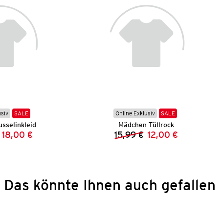
usiv
SALE
Online Exklusiv
SALE
sselinkleid
Mädchen Tüllrock
18,00 €
15,99 €
12,00 €
Vorheriger Preis:
Neuer Preis:
Vorheriger Preis:
Neuer Preis:
Das könnte Ihnen auch gefallen