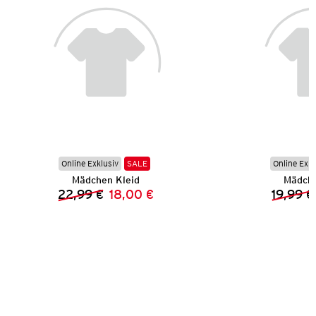
Online Exklusiv
SALE
Online Exkl
Mädchen Kleid
Mädche
22,99 €
18,00 €
19,99 €
Vorheriger Preis:
Neuer Preis: