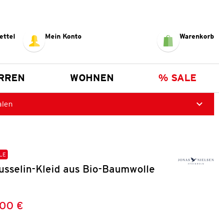
ettel
Mein Konto
Warenkorb
RREN
WOHNEN
% SALE
alen
LE
sselin-Kleid aus Bio-Baumwolle
,00 €
Preis:
: