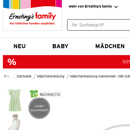
Mehr von Ernsting’s family
Keine Suchvorschläge gefund
NEU
BABY
MÄDCHEN
50%
Startseite
Mädchenkleidung
Mädchenkleidung Kleinkinder (98-12
NACHHALTIG
Leider
Artikel leider ausverkauft
ausverkauft