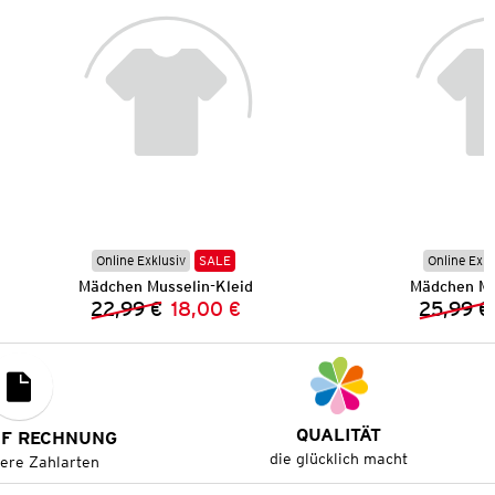
Online Exklusiv
SALE
Online Exkl
Mädchen Musselin-Kleid
Mädchen Mu
22,99 €
18,00 €
25,99 €
Vorheriger Preis:
Neuer Preis:
QUALITÄT
UF RECHNUNG
die glücklich macht
tere Zahlarten