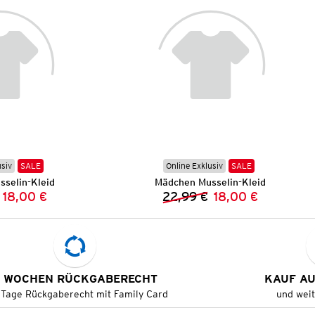
usiv
SALE
Online Exklusiv
SALE
selin-Kleid
Mädchen Musselin-Kleid
18,00 €
22,99 €
18,00 €
Vorheriger Preis:
Neuer Preis:
Vorheriger Preis:
Neuer Preis:
 WOCHEN RÜCKGABERECHT
KAUF A
 Tage Rückgaberecht mit Family Card
und wei