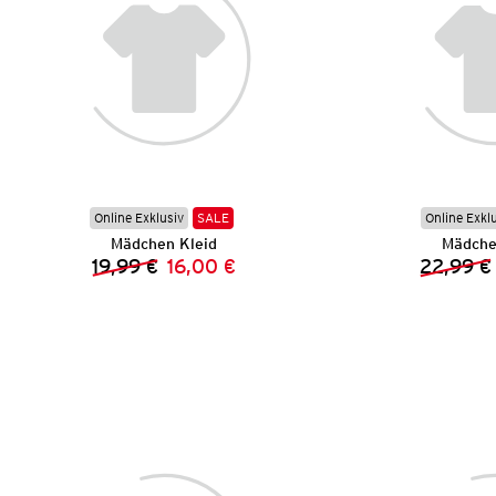
Online Exklusiv
SALE
Online Exkl
Mädchen Kleid
Mädche
19,99 €
16,00 €
22,99 €
Vorheriger Preis:
Neuer Preis: