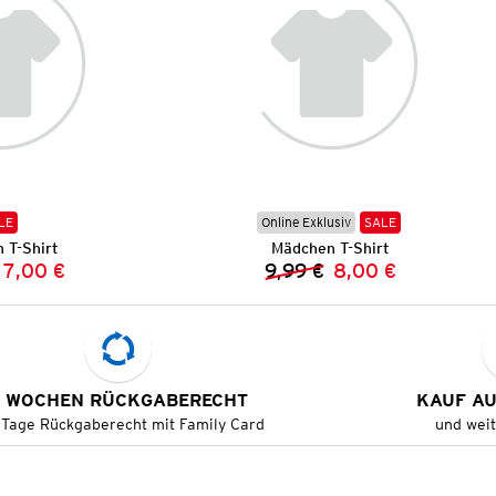
LE
Online Exklusiv
SALE
 T-Shirt
Mädchen T-Shirt
7,00 €
9,99 €
8,00 €
Vorheriger Preis:
Neuer Preis:
Vorheriger Preis:
Neuer Preis:
 WOCHEN RÜCKGABERECHT
KAUF A
 Tage Rückgaberecht mit Family Card
und wei