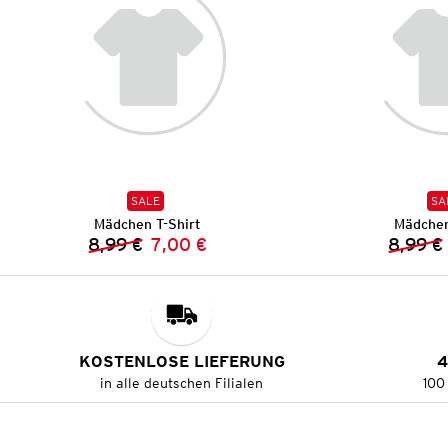
SALE
SA
Mädchen T-Shirt
Mädchen
8,99 €
7,00 €
8,99 €
Vorheriger Preis:
Neuer Preis:
KOSTENLOSE LIEFERUNG
4
in alle deutschen Filialen
100