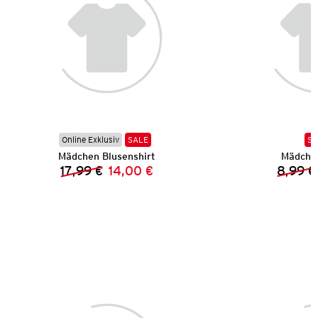
Online Exklusiv
SALE
SA
Mädchen Blusenshirt
Mädchen
17,99 €
14,00 €
8,99 €
Vorheriger Preis:
Neuer Preis: