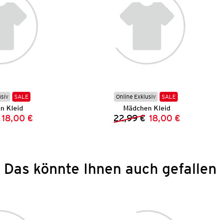
usiv
SALE
Online Exklusiv
SALE
n Kleid
Mädchen Kleid
18,00 €
22,99 €
18,00 €
Vorheriger Preis:
Neuer Preis:
Vorheriger Preis:
Neuer Preis:
Das könnte Ihnen auch gefallen