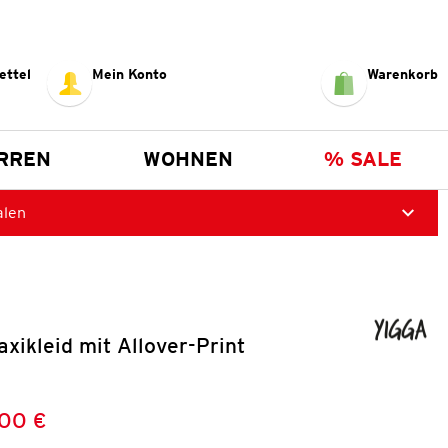
ettel
Mein Konto
Warenkorb
RREN
WOHNEN
% SALE
alen
ikleid mit Allover-Print
,00 €
Preis:
: