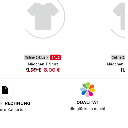
Online Exklusiv
SALE
Online Exk
Mädchen T-Shirt
Mädchen L
9,99 €
8,00 €
11,
Vorheriger Preis:
Neuer Preis:
QUALITÄT
UF RECHNUNG
die glücklich macht
tere Zahlarten