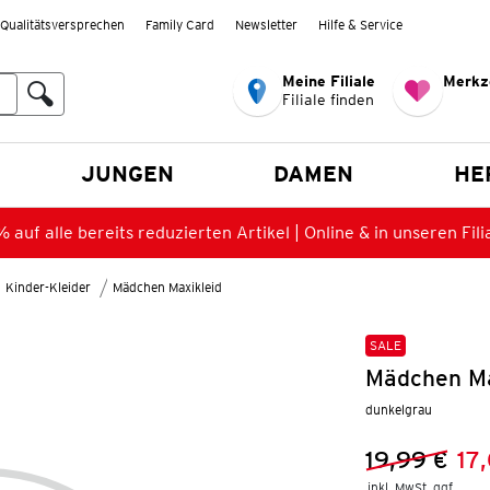
Qualitätsversprechen
Family Card
Newsletter
Hilfe & Service
Meine Filiale
Merkz
Filiale finden
en
JUNGEN
DAMEN
HE
 auf alle bereits reduzierten Artikel | Online & in unseren Fili
Kinder-Kleider
Mädchen Maxikleid
SALE
Mädchen Max
dunkelgrau
19,99 €
17
Vorheriger 
Neuer Preis
inkl. MwSt. ggf.
