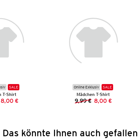
usiv
SALE
Online Exklusiv
SALE
 T-Shirt
Mädchen T-Shirt
8,00 €
9,99 €
8,00 €
Vorheriger Preis:
Neuer Preis:
Vorheriger Preis:
Neuer Preis:
Das könnte Ihnen auch gefallen