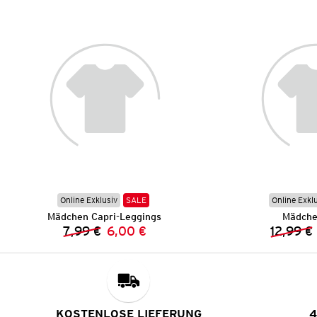
Online Exklusiv
SALE
Online Exkl
Mädchen Capri-Leggings
Mädche
7,99 €
6,00 €
12,99 €
Vorheriger Preis:
Neuer Preis:
KOSTENLOSE LIEFERUNG
4