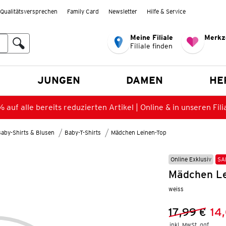
Qualitätsversprechen
Family Card
Newsletter
Hilfe & Service
Meine Filiale
Merkz
Filiale finden
en
JUNGEN
DAMEN
HE
 auf alle bereits reduzierten Artikel | Online & in unseren Fili
aby-Shirts & Blusen
Baby-T-Shirts
Mädchen Leinen-Top
Online Exklusiv
SA
Mädchen Lei
weiss
17,99 €
14
Vorheriger 
Neuer Preis
inkl. MwSt. ggf.
