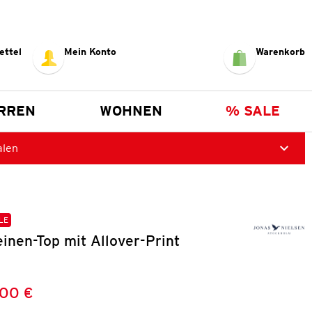
ettel
Mein Konto
Warenkorb
RREN
WOHNEN
% SALE
alen
LE
nen-Top mit Allover-Print
,00 €
Preis:
: