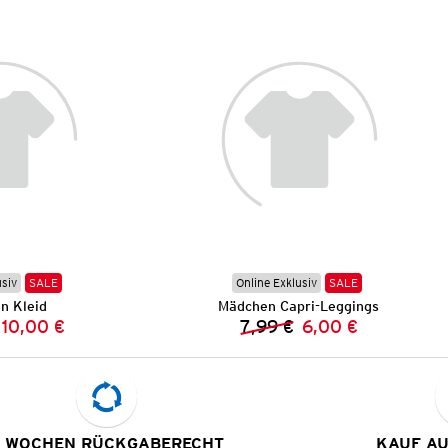
usiv
SALE
Online Exklusiv
SALE
n Kleid
Mädchen Capri-Leggings
10,00 €
7,99 €
6,00 €
Vorheriger Preis:
Neuer Preis:
Vorheriger Preis:
Neuer Preis:
 WOCHEN RÜCKGABERECHT
KAUF A