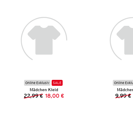
Online Exklusiv
SALE
Online Exkl
Mädchen Kleid
Mädchen
22,99 €
18,00 €
9,99 €
Vorheriger Preis:
Neuer Preis: