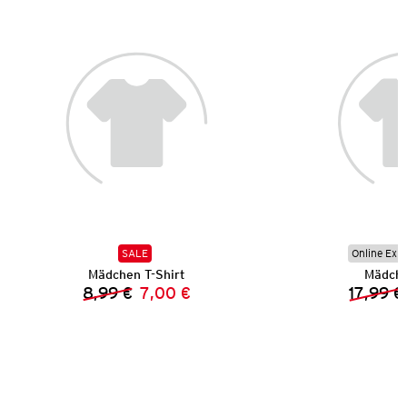
SALE
Online Exkl
Mädchen T-Shirt
Mädche
8,99 €
7,00 €
17,99 €
Vorheriger Preis:
Neuer Preis: