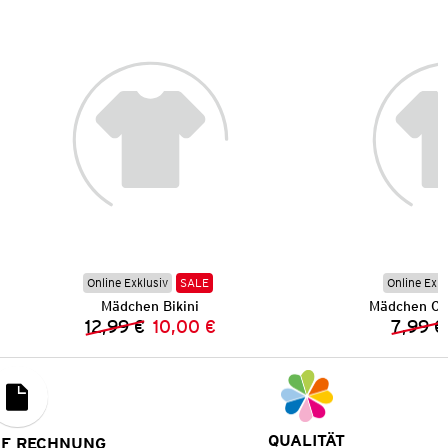
Online Exklusiv
SALE
Online Exkl
Mädchen Bikini
Mädchen Ca
12,99 €
10,00 €
7,99 €
Vorheriger Preis:
Neuer Preis:
QUALITÄT
UF RECHNUNG