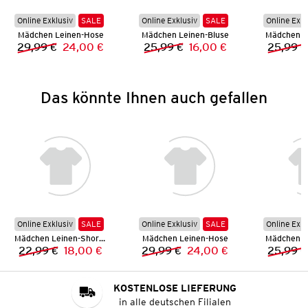
Online Exklusiv
SALE
Online Exklusiv
SALE
Online Exkl
Mädchen Leinen-Hose
Mädchen Leinen-Bluse
Mädchen L
29,99 €
24,00 €
25,99 €
16,00 €
25,99 €
Vorheriger Preis:
Neuer Preis:
Vorheriger Preis:
Neuer Preis:
Das könnte Ihnen auch gefallen
Online Exklusiv
SALE
Online Exklusiv
SALE
Online Exkl
Mädchen Leinen-Shorts
Mädchen Leinen-Hose
Mädchen L
22,99 €
18,00 €
29,99 €
24,00 €
25,99 €
Vorheriger Preis:
Neuer Preis:
Vorheriger Preis:
Neuer Preis:
KOSTENLOSE LIEFERUNG
in alle deutschen Filialen