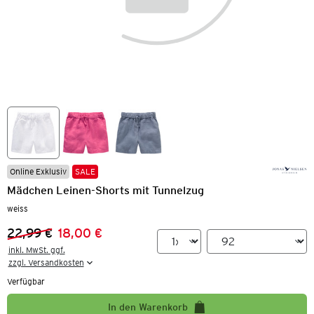
Online Exklusiv
SALE
Mädchen Leinen-Shorts mit Tunnelzug
weiss
22,99 €
18,00 €
Vorheriger Preis:
Neuer Preis:
inkl. MwSt. ggf.

zzgl. Versandkosten
Verfügbar
In den Warenkorb