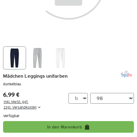
Mädchen Leggings unifarben
dunkelblau
6,99 €
Preis:
inkl. MwSt. ggf.

zzgl. Versandkosten
Verfügbar
In den Warenkorb