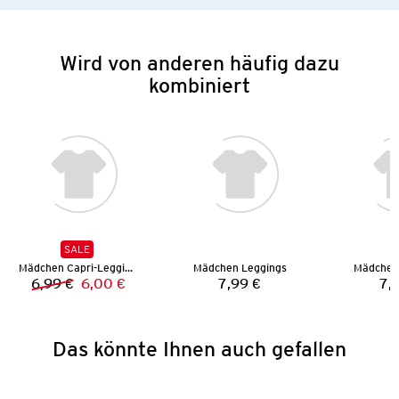
Wird von anderen häufig dazu
kombiniert
SALE
Mädchen Capri-Leggings
Mädchen Leggings
Mädchen
6,99 €
6,00 €
7,99 €
7,
Vorheriger Preis:
Neuer Preis:
Preis:
Das könnte Ihnen auch gefallen