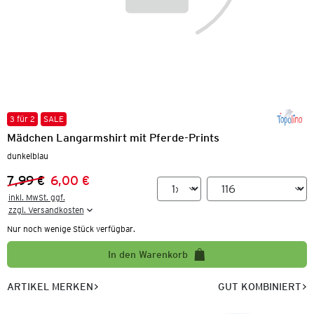
3 für 2
SALE
Mädchen Langarmshirt mit Pferde-Prints
dunkelblau
7,99 €
6,00 €
Vorheriger Preis:
Neuer Preis:
inkl. MwSt. ggf.

zzgl. Versandkosten
Nur noch wenige Stück verfügbar.
In den Warenkorb
ARTIKEL MERKEN
GUT KOMBINIERT