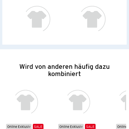
Wird von anderen häufig dazu
kombiniert
Online Exklusiv
SALE
Online Exklusiv
SALE
Online 