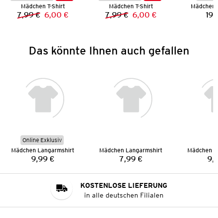
Mädchen T-Shirt
Mädchen T-Shirt
Mädchen S
7,99 €
6,00 €
7,99 €
6,00 €
19,
Vorheriger Preis:
Neuer Preis:
Vorheriger Preis:
Neuer Preis:
Das könnte Ihnen auch gefallen
Online Exklusiv
Mädchen Langarmshirt
Mädchen Langarmshirt
Mädchen L
9,99 €
7,99 €
9,
Preis:
Preis:
KOSTENLOSE LIEFERUNG
in alle deutschen Filialen