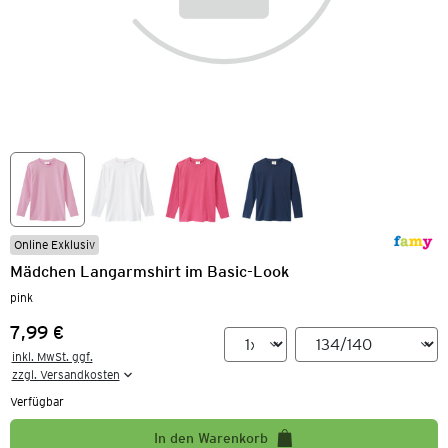
Online Exklusiv
Mädchen Langarmshirt im Basic-Look
pink
7,99 €
Preis:
inkl. MwSt. ggf.

zzgl. Versandkosten
Verfügbar
In den Warenkorb