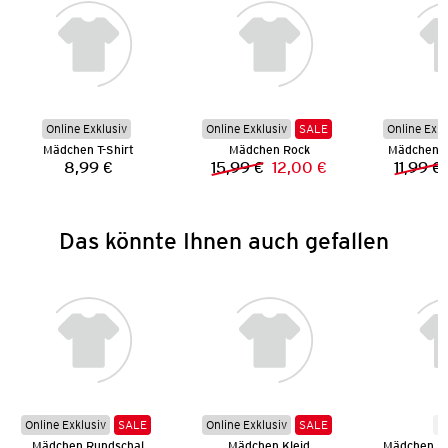
Online Exklusiv
Online Exklusiv
SALE
Online Exkl
Mädchen T-Shirt
Mädchen Rock
Mädchen 
8,99 €
15,99 €
12,00 €
11,99 €
Preis:
Vorheriger Preis:
Neuer Preis:
Das könnte Ihnen auch gefallen
Online Exklusiv
SALE
Online Exklusiv
SALE
N
Mädchen Rundschal
Mädchen Kleid