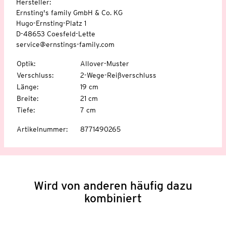
Hersteller:
Ernsting's family GmbH & Co. KG
Hugo-Ernsting-Platz 1
D-48653 Coesfeld-Lette
service@ernstings-family.com
Optik
:
Allover-Muster
Verschluss
:
2-Wege-Reißverschluss
Länge
:
19 cm
Breite
:
21 cm
Tiefe
:
7 cm
Artikelnummer
:
8771490265
Wird von anderen häufig dazu
kombiniert