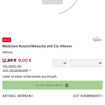
SALE
Mädchen Kosmetiktasche mit Eis-Allover
hellrosa
12,99 €
9,00 €
Vorheriger Preis:
Neuer Preis:
inkl. MwSt. ggf.

zzgl. Versandkosten
Leider ist dieser Artikel bereits ausverkauft.
In den Warenkorb
ARTIKEL MERKEN
GUT KOMBINIERT