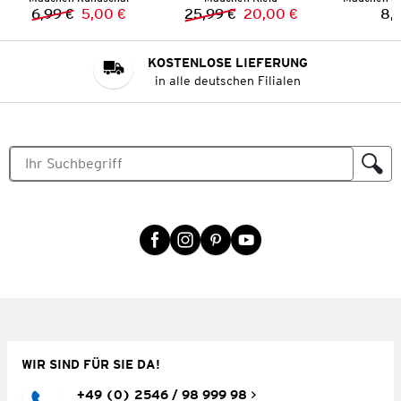
6,99 €
5,00 €
25,99 €
20,00 €
8,
Vorheriger Preis:
Neuer Preis:
Vorheriger Preis:
Neuer Preis:
KOSTENLOSE LIEFERUNG
in alle deutschen Filialen
WIR SIND FÜR SIE DA!
+49 (0) 2546 / 98 999 98