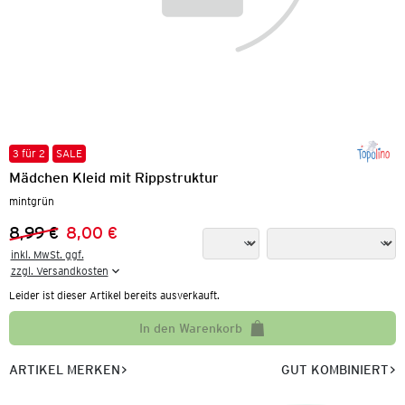
3 für 2
SALE
Mädchen Kleid mit Rippstruktur
mintgrün
8,99 €
8,00 €
Vorheriger Preis:
Neuer Preis:
inkl. MwSt. ggf.

zzgl. Versandkosten
Leider ist dieser Artikel bereits ausverkauft.
In den Warenkorb
ARTIKEL MERKEN
GUT KOMBINIERT