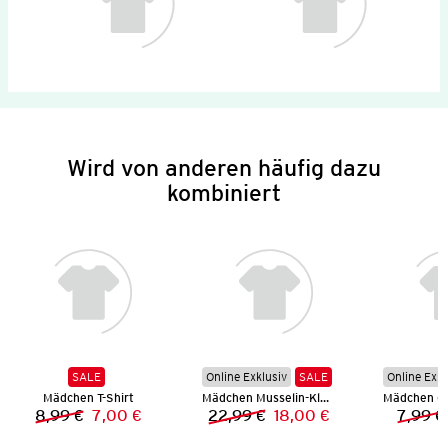
Wird von anderen häufig dazu
kombiniert
SALE
Online Exklusiv
SALE
Online Exkl
Mädchen T-Shirt
Mädchen Musselin-Kleid
8,99 €
7,00 €
22,99 €
18,00 €
7,99 €
Vorheriger Preis:
Neuer Preis:
Vorheriger Preis:
Neuer Preis: