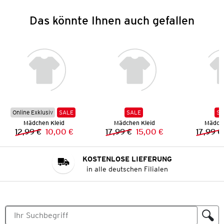
Das könnte Ihnen auch gefallen
Online Exklusiv
SALE
SALE
SA
Mädchen Kleid
Mädchen Kleid
Mädche
12,99 €
10,00 €
17,99 €
15,00 €
17,99 €
Vorheriger Preis:
Neuer Preis:
Vorheriger Preis:
Neuer Preis:
KOSTENLOSE LIEFERUNG
in alle deutschen Filialen