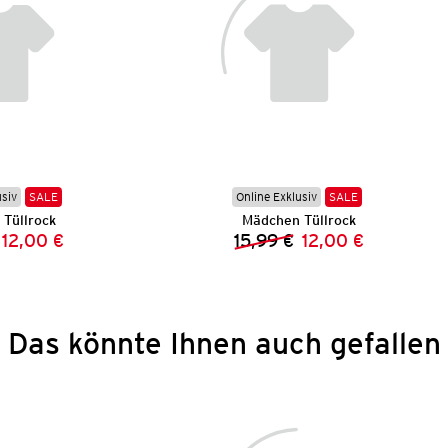
usiv
SALE
Online Exklusiv
SALE
Tüllrock
Mädchen Tüllrock
12,00 €
15,99 €
12,00 €
Vorheriger Preis:
Neuer Preis:
Vorheriger Preis:
Neuer Preis:
Das könnte Ihnen auch gefallen