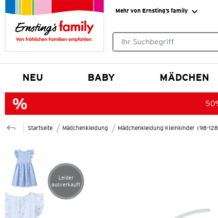
Mehr von Ernsting’s family
Keine Suchvorschläge gefund
NEU
BABY
MÄDCHEN
50%
Startseite
Mädchenkleidung
Mädchenkleidung Kleinkinder (98-12
Leider
Artikel leider ausverkauft
ausverkauft