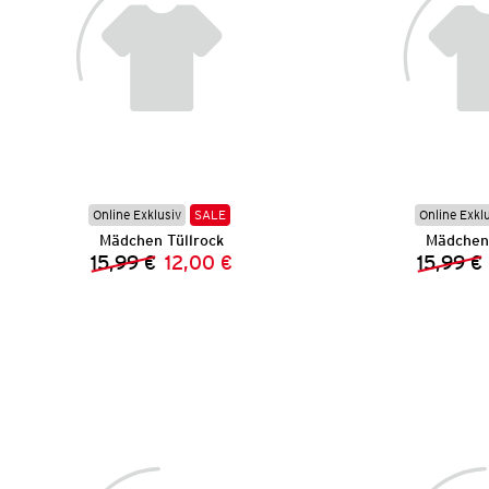
Online Exklusiv
SALE
Online Exkl
Mädchen Tüllrock
Mädchen 
15,99 €
12,00 €
15,99 €
Vorheriger Preis:
Neuer Preis: