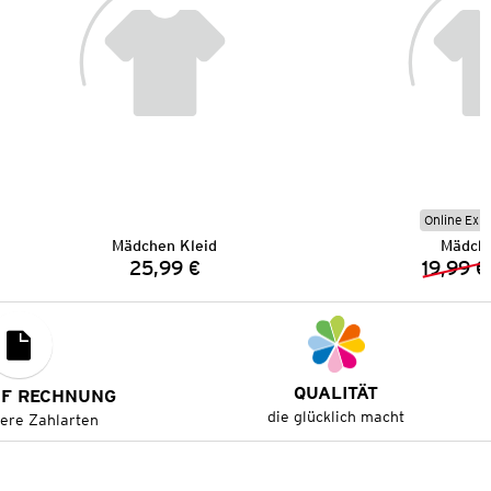
Online Exkl
Mädchen Kleid
Mädche
25,99 €
19,99 €
Preis:
QUALITÄT
UF RECHNUNG
die glücklich macht
tere Zahlarten