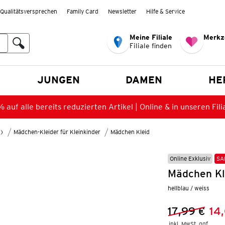
Qualitätsversprechen
Family Card
Newsletter
Hilfe & Service
Meine Filiale
Merkz
Filiale finden
en
JUNGEN
DAMEN
HE
 auf alle bereits reduzierten Artikel | Online & in unseren Fili
8)
Mädchen-Kleider für Kleinkinder
Mädchen Kleid
Online Exklusiv
SA
Mädchen Kl
hellblau / weiss
17,99 €
14
Vorheriger 
Neuer Preis
inkl. MwSt. ggf.
