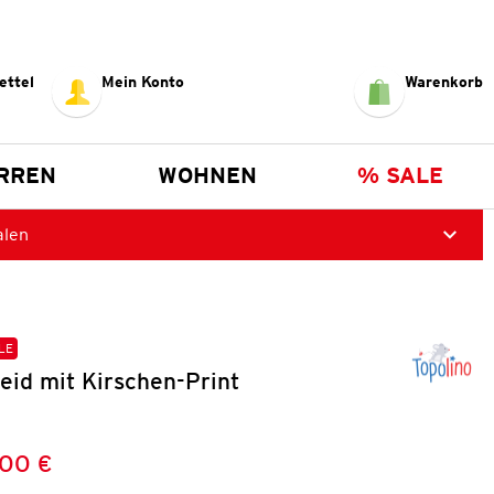
ettel
Mein Konto
Warenkorb
RREN
WOHNEN
% SALE
alen
LE
eid mit Kirschen-Print
,00 €
Preis:
: