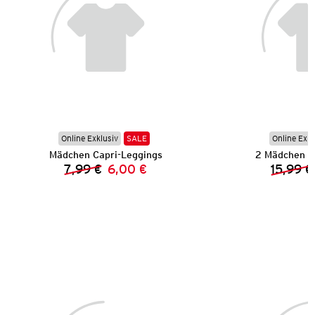
Online Exklusiv
SALE
Online Exkl
Mädchen Capri-Leggings
2 Mädchen C
7,99 €
6,00 €
15,99 €
Vorheriger Preis:
Neuer Preis: