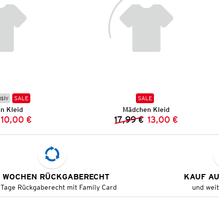
usiv
SALE
SALE
n Kleid
Mädchen Kleid
10,00 €
17,99 €
13,00 €
Vorheriger Preis:
Neuer Preis:
Vorheriger Preis:
Neuer Preis:
 WOCHEN RÜCKGABERECHT
KAUF A
 Tage Rückgaberecht mit Family Card
und wei