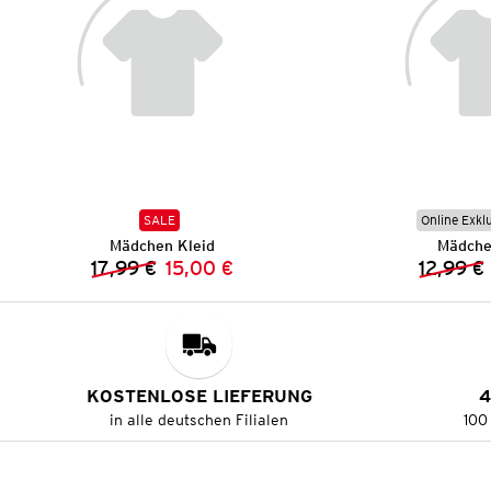
SALE
Online Exkl
Mädchen Kleid
Mädche
17,99 €
15,00 €
12,99 €
Vorheriger Preis:
Neuer Preis:
KOSTENLOSE LIEFERUNG
4
in alle deutschen Filialen
100