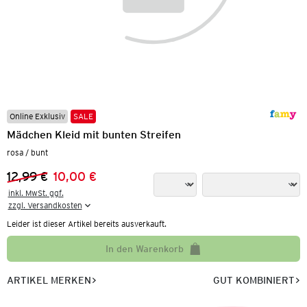
Online Exklusiv
SALE
Mädchen Kleid mit bunten Streifen
rosa / bunt
12,99 €
10,00 €
Vorheriger Preis:
Neuer Preis:
inkl. MwSt. ggf.

zzgl. Versandkosten
Leider ist dieser Artikel bereits ausverkauft.
In den Warenkorb
ARTIKEL MERKEN
GUT KOMBINIERT