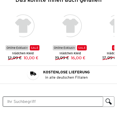
Online Exklusiv
SALE
Online Exklusiv
SALE
SA
Mädchen Kleid
Mädchen Kleid
Mädche
12,99 €
10,00 €
19,99 €
16,00 €
17,99 €
Vorheriger Preis:
Neuer Preis:
Vorheriger Preis:
Neuer Preis:
KOSTENLOSE LIEFERUNG
in alle deutschen Filialen