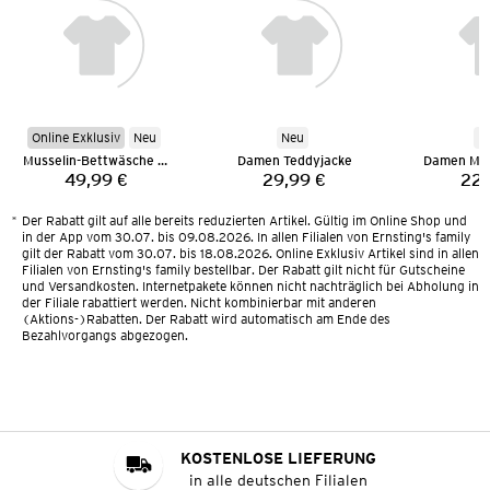
Online Exklusiv
Neu
Neu
N
Musselin-Bettwäsche 135 x 200 cm
Damen Teddyjacke
Damen Mus
49,99 €
29,99 €
22,
Preis:
Preis:
*
Der Rabatt gilt auf alle bereits reduzierten Artikel. Gültig im Online Shop und
in der App vom 30.07. bis 09.08.2026. In allen Filialen von Ernsting's family
gilt der Rabatt vom 30.07. bis 18.08.2026. Online Exklusiv Artikel sind in allen
Filialen von Ernsting's family bestellbar. Der Rabatt gilt nicht für Gutscheine
und Versandkosten. Internetpakete können nicht nachträglich bei Abholung in
der Filiale rabattiert werden. Nicht kombinierbar mit anderen
(Aktions-)Rabatten. Der Rabatt wird automatisch am Ende des
Bezahlvorgangs abgezogen.
KOSTENLOSE LIEFERUNG
in alle deutschen Filialen