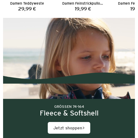
Damen Teddyweste
Damen Feinstrickpullover
29,99 €
19,99 €
19,
Preis:
Preis:
GRÖSSEN 74-164
Fleece & Softshell
Jetzt shoppen