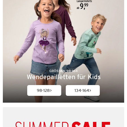
GRÖSSEN 98-164
Wendepailletten für Kids
98-128
134-164