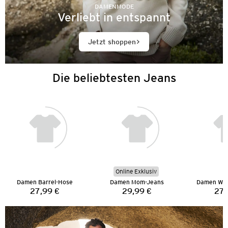
DAMENMODE
Verliebt in entspannt
Jetzt shoppen
Die beliebtesten Jeans
Online Exklusiv
Damen Barrel-Hose
Damen Mom-Jeans
Damen Wid
27,99 €
29,99 €
27,
Preis:
Preis: