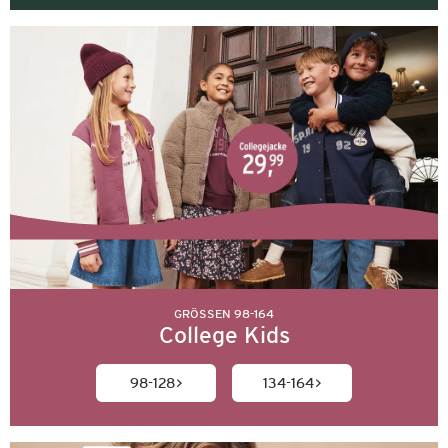
GRÖSSEN 98-164
College Kids
98-128
134-164