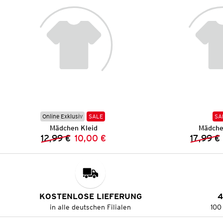
Online Exklusiv
SALE
SA
Mädchen Kleid
Mädche
12,99 €
10,00 €
17,99 €
Vorheriger Preis:
Neuer Preis:
KOSTENLOSE LIEFERUNG
4
in alle deutschen Filialen
100