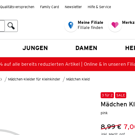
Qualitätsversprechen
Family Card
Newsletter
Hilfe & Service
Meine Filiale
Merkz
Filiale finden
en
JUNGEN
DAMEN
HE
 auf alle bereits reduzierten Artikel | Online & in unseren Fili
8)
Mädchen-Kleider für Kleinkinder
Mädchen Kleid
3 für 2
SALE
Mädchen Kl
pink
8,99 €
7,0
Vorheriger 
Neuer Preis
inkl. MwSt. ggf.
