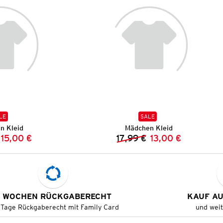
LE
SALE
n Kleid
Mädchen Kleid
15,00 €
17,99 €
13,00 €
Vorheriger Preis:
Neuer Preis:
Vorheriger Preis:
Neuer Preis:
 WOCHEN RÜCKGABERECHT
KAUF A
 Tage Rückgaberecht mit Family Card
und wei