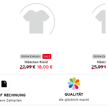
Online Exklusiv
SALE
Online Exkl
Mädchen Kleid
Mädche
22,99 €
18,00 €
25,99 €
Vorheriger Preis:
Neuer Preis:
QUALITÄT
UF RECHNUNG
die glücklich macht
tere Zahlarten