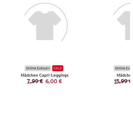
Online Exklusiv
SALE
Online Exkl
Mädchen Capri-Leggings
Mädchen
7,99 €
6,00 €
15,99 €
Vorheriger Preis:
Neuer Preis: