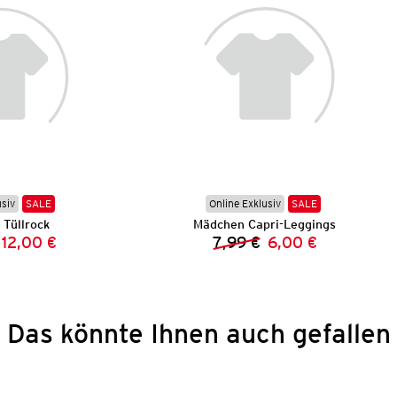
usiv
SALE
Online Exklusiv
SALE
Tüllrock
Mädchen Capri-Leggings
12,00 €
7,99 €
6,00 €
Vorheriger Preis:
Neuer Preis:
Vorheriger Preis:
Neuer Preis:
Das könnte Ihnen auch gefallen