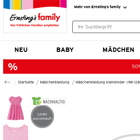
Mehr von Ernsting’s family
Keine Suchvorschläge gefund
NEU
BABY
MÄDCHEN
50%
Startseite
Mädchenkleidung
Mädchenkleidung Kleinkinder (98-12
NACHHALTIG
Leider
Artikel leider ausverkauft
ausverkauft