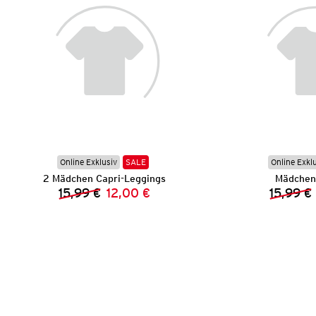
Online Exklusiv
SALE
Online Exkl
2 Mädchen Capri-Leggings
Mädchen 
15,99 €
12,00 €
15,99 €
Vorheriger Preis:
Neuer Preis: