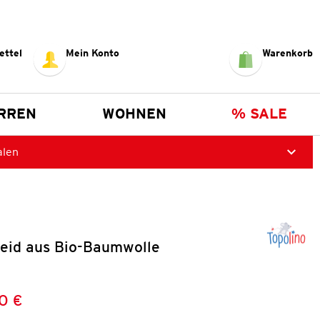
ettel
Mein Konto
Warenkorb
RREN
WOHNEN
% SALE
alen
eid aus Bio-Baumwolle
0 €
Preis:
: