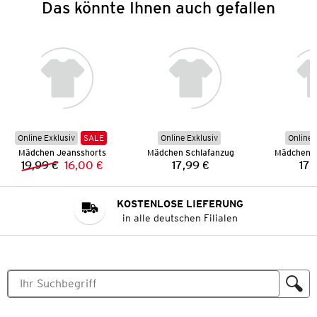
Das könnte Ihnen auch gefallen
Online Exklusiv
SALE
Online Exklusiv
Online 
Mädchen Jeansshorts
Mädchen Schlafanzug
Mädchen S
19,99 €
16,00 €
17,99 €
17,
Vorheriger Preis:
Neuer Preis:
Preis:
KOSTENLOSE LIEFERUNG
in alle deutschen Filialen