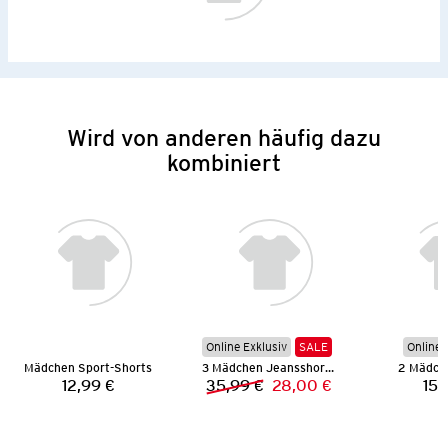
Wird von anderen häufig dazu
kombiniert
Online Exklusiv
SALE
Online 
Mädchen Sport-Shorts
3 Mädchen Jeansshorts
2 Mädch
12,99 €
35,99 €
28,00 €
15,
Preis:
Vorheriger Preis:
Neuer Preis: