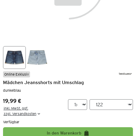
Online Exklusiv
Mädchen Jeansshorts mit Umschlag
dunkelblau
19,99 €
Preis:
inkl. MwSt. ggf.

zzgl. Versandkosten
Verfügbar
In den Warenkorb