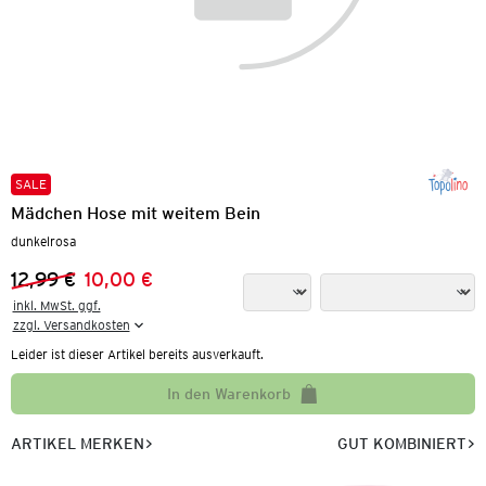
SALE
Mädchen Hose mit weitem Bein
dunkelrosa
12,99 €
10,00 €
Vorheriger Preis:
Neuer Preis:
inkl. MwSt. ggf.

zzgl. Versandkosten
Leider ist dieser Artikel bereits ausverkauft.
In den Warenkorb
ARTIKEL MERKEN
GUT KOMBINIERT