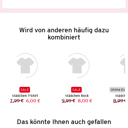
Wird von anderen häufig dazu
kombiniert
SALE
SALE
Online Exkl
Mädchen T-Shirt
Mädchen Rock
Mädchen
7,99 €
6,00 €
9,99 €
8,00 €
8,99 €
Vorheriger Preis:
Neuer Preis:
Vorheriger Preis:
Neuer Preis:
Das könnte Ihnen auch gefallen