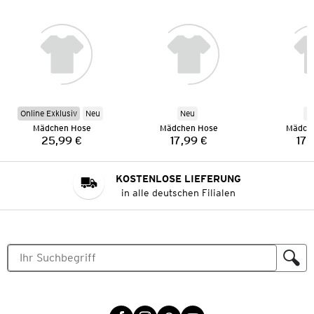
Online Exklusiv
Neu
Neu
N
Mädchen Hose
Mädchen Hose
Mädch
25,99 €
17,99 €
17,
Preis:
Preis:
KOSTENLOSE LIEFERUNG
in alle deutschen Filialen