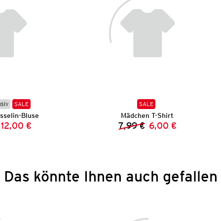
usiv
SALE
SALE
selin-Bluse
Mädchen T-Shirt
12,00 €
7,99 €
6,00 €
Vorheriger Preis:
Neuer Preis:
Vorheriger Preis:
Neuer Preis:
Das könnte Ihnen auch gefallen