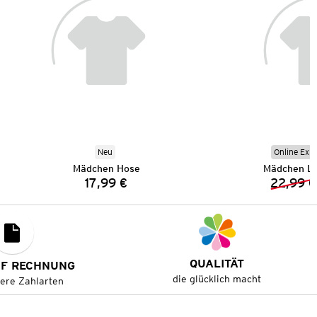
Neu
Online Exkl
Mädchen Hose
Mädchen Le
17,99 €
22,99 €
Preis:
QUALITÄT
UF RECHNUNG
die glücklich macht
tere Zahlarten