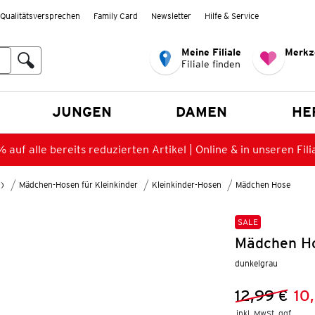
Qualitätsversprechen
Family Card
Newsletter
Hilfe & Service
Meine Filiale
Merkz
Filiale finden
en
JUNGEN
DAMEN
HE
 auf alle bereits reduzierten Artikel | Online & in unseren Fili
8)
Mädchen-Hosen für Kleinkinder
Kleinkinder-Hosen
Mädchen Hose
SALE
Mädchen Ho
dunkelgrau
12,99 €
10
Vorheriger 
Neuer Preis
inkl. MwSt. ggf.
