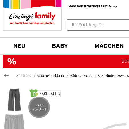
Mehr von Ernsting’s family
Keine Suchvorschläge gefund
NEU
BABY
MÄDCHEN
50%
Startseite
Mädchenkleidung
Mädchenkleidung Kleinkinder (98-12
NACHHALTIG
Leider
Artikel leider ausverkauft
ausverkauft