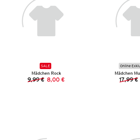
SALE
Online Exkl
Mädchen Rock
Mädchen Mus
9,99 €
8,00 €
17,99 €
Vorheriger Preis:
Neuer Preis: