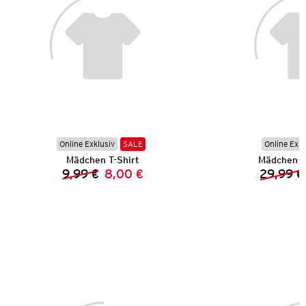
Online Exklusiv
SALE
Online Exkl
Mädchen T-Shirt
Mädchen L
9,99 €
8,00 €
29,99 €
Vorheriger Preis:
Neuer Preis: