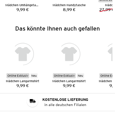
Mädchen Umhängetasche
Mädchen Handytasche
Mädche
9,99 €
8,99 €
27,99 €
Preis:
Preis:
Das könnte Ihnen auch gefallen
Online Exklusiv
Neu
Online Exklusiv
Neu
Online Exk
Mädchen Langarmshirt
Mädchen Langarmshirt
Mädchen L
9,99 €
9,99 €
9,
Preis:
Preis:
KOSTENLOSE LIEFERUNG
in alle deutschen Filialen