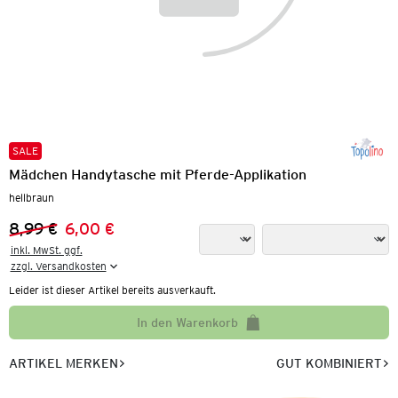
SALE
Mädchen Handytasche mit Pferde-Applikation
hellbraun
8,99 €
6,00 €
Vorheriger Preis:
Neuer Preis:
inkl. MwSt. ggf.

zzgl. Versandkosten
Leider ist dieser Artikel bereits ausverkauft.
In den Warenkorb
ARTIKEL MERKEN
GUT KOMBINIERT