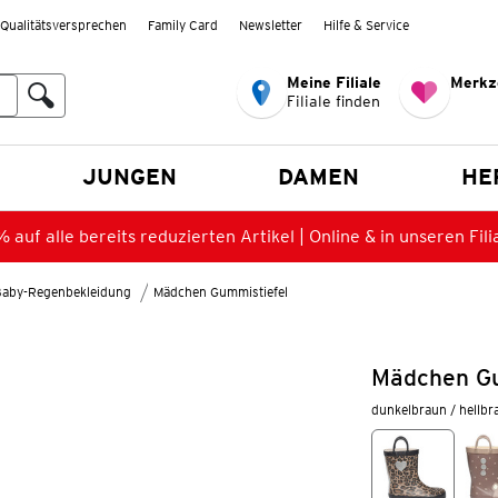
Qualitätsversprechen
Family Card
Newsletter
Hilfe & Service
Meine Filiale
Merkz
Filiale finden
en
JUNGEN
DAMEN
HE
 auf alle bereits reduzierten Artikel | Online & in unseren Fili
Baby-Regenbekleidung
Mädchen Gummistiefel
Mädchen Gu
dunkelbraun / hellbr