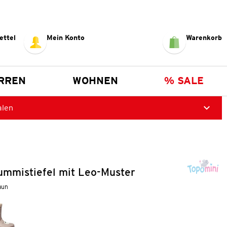
ettel
Mein Konto
Warenkorb
RREN
WOHNEN
% SALE
alen
mmistiefel mit Leo-Muster
aun