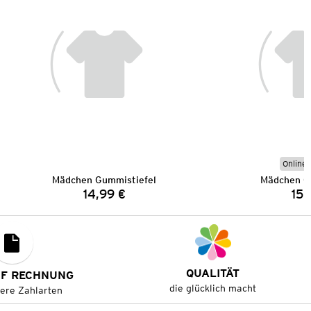
Online 
Mädchen Gummistiefel
Mädchen G
14,99 €
15,
Preis:
QUALITÄT
UF RECHNUNG
die glücklich macht
tere Zahlarten