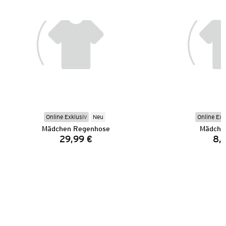
Online Exklusiv
Neu
Online Exk
Mädchen Regenhose
Mädche
29,99 €
8,
Preis: