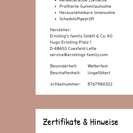
Reflektierende Elemente
Profilierte Gummilaufsohle
Herausnehmbare Innensohle
Schadstoffgeprüft
Hersteller:
Ernsting's family GmbH & Co. KG
Hugo-Ernsting-Platz 1
D-48653 Coesfeld-Lette
service@ernstings-family.com
Besonderheit
:
Wetterfest
Beschaffenheit
:
Ungefüttert
Artikelnummer
:
8767980322
Zertifikate & Hinweise