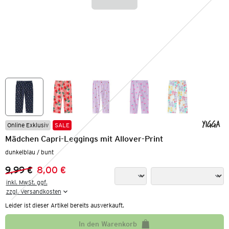
Online Exklusiv
SALE
Mädchen Capri-Leggings mit Allover-Print
dunkelblau / bunt
9,99 €
8,00 €
Vorheriger Preis:
Neuer Preis:
inkl. MwSt. ggf.

zzgl. Versandkosten
Leider ist dieser Artikel bereits ausverkauft.
In den Warenkorb