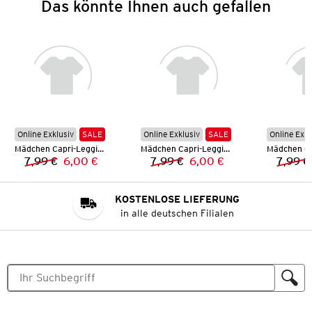
Das könnte Ihnen auch gefallen
Online Exklusiv
SALE
Online Exklusiv
SALE
Online Exkl
Mädchen Capri-Leggings
Mädchen Capri-Leggings
7,99 €
6,00 €
7,99 €
6,00 €
7,99 €
Vorheriger Preis:
Neuer Preis:
Vorheriger Preis:
Neuer Preis:
KOSTENLOSE LIEFERUNG
in alle deutschen Filialen