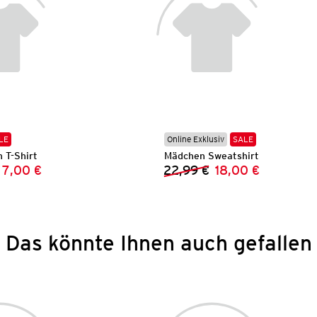
LE
Online Exklusiv
SALE
 T-Shirt
Mädchen Sweatshirt
7,00 €
22,99 €
18,00 €
Vorheriger Preis:
Neuer Preis:
Vorheriger Preis:
Neuer Preis:
Das könnte Ihnen auch gefallen