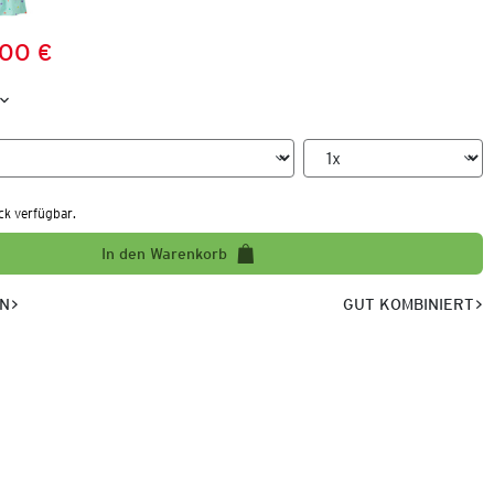
,00 €
Preis:
:
ck verfügbar.
In den Warenkorb
EN
GUT KOMBINIERT