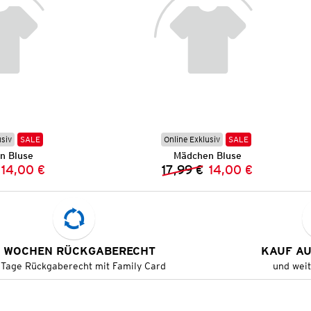
usiv
SALE
Online Exklusiv
SALE
n Bluse
Mädchen Bluse
14,00 €
17,99 €
14,00 €
Vorheriger Preis:
Neuer Preis:
Vorheriger Preis:
Neuer Preis:
 WOCHEN RÜCKGABERECHT
KAUF A
 Tage Rückgaberecht mit Family Card
und wei