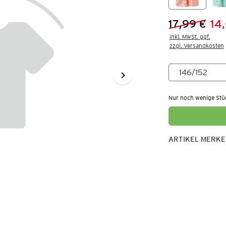
17,99 €
14
Vorheriger 
Neuer Preis
inkl. MwSt. ggf.

zzgl. Versandkosten
Nur noch wenige Stü
ARTIKEL MERK