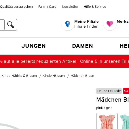
Qualitätsversprechen
Family Card
Newsletter
Hilfe & Service
Meine Filiale
Merkz
Filiale finden
en
JUNGEN
DAMEN
HE
 auf alle bereits reduzierten Artikel | Online & in unseren Fili
Kinder-Shirts & Blusen
Kinder-Blusen
Mädchen Bluse
Online Exklusiv
SA
Mädchen Bl
pink / gelb