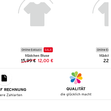
Online Exklusiv
SALE
Online Exk
Mädchen Bluse
Mädche
15,99 €
12,00 €
22,
Vorheriger Preis:
Neuer Preis:
QUALITÄT
UF RECHNUNG
die glücklich macht
tere Zahlarten