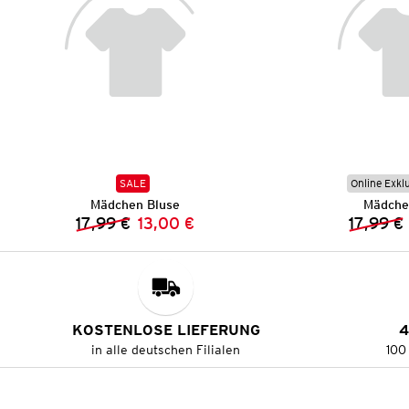
SALE
Online Exkl
Mädchen Bluse
Mädche
17,99 €
13,00 €
17,99 €
Vorheriger Preis:
Neuer Preis:
KOSTENLOSE LIEFERUNG
4
in alle deutschen Filialen
100