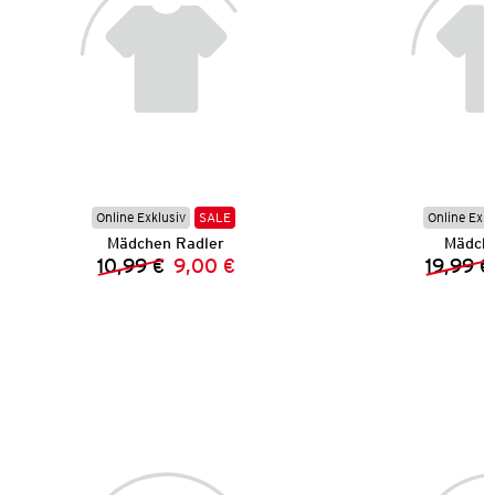
Online Exklusiv
SALE
Online Exkl
Mädchen Radler
Mädche
10,99 €
9,00 €
19,99 €
Vorheriger Preis:
Neuer Preis: