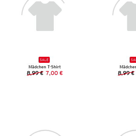
SALE
SA
Mädchen T-Shirt
Mädchen
8,99 €
7,00 €
8,99 €
Vorheriger Preis:
Neuer Preis: