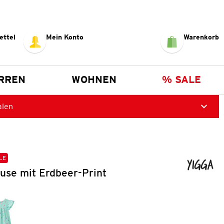
ettel
Mein Konto
Warenkorb
RREN
WOHNEN
% SALE
alen
LE
use mit Erdbeer-Print