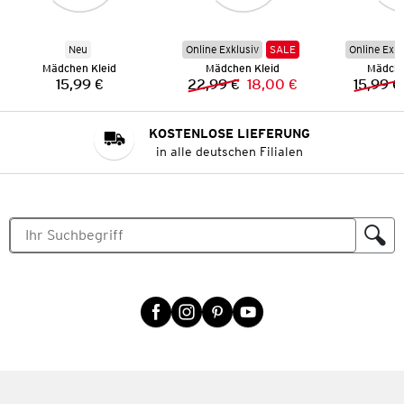
Neu
Online Exklusiv
SALE
Online Exkl
Mädchen Kleid
Mädchen Kleid
Mädche
15,99 €
22,99 €
18,00 €
15,99 €
Preis:
Vorheriger Preis:
Neuer Preis:
KOSTENLOSE LIEFERUNG
in alle deutschen Filialen