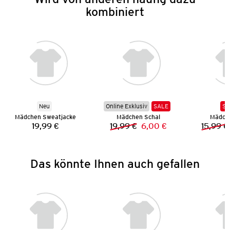
kombiniert
Neu
Online Exklusiv
SALE
SA
Mädchen Sweatjacke
Mädchen Schal
Mädch
19,99 €
19,99 €
6,00 €
15,99 €
Preis:
Vorheriger Preis:
Neuer Preis:
Das könnte Ihnen auch gefallen