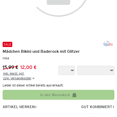
SALE
Mädchen Bikini und Baderock mit Glitzer
rosa
15,99 €
12,00 €
Vorheriger Preis:
Neuer Preis:
inkl. MwSt. ggf.

zzgl. Versandkosten
Leider ist dieser Artikel bereits ausverkauft.
In den Warenkorb
ARTIKEL MERKEN
GUT KOMBINIERT