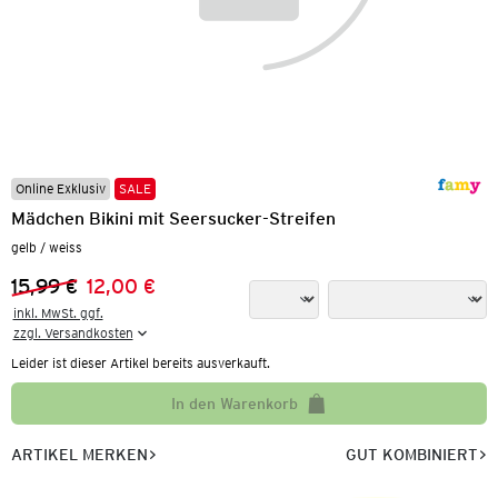
Online Exklusiv
SALE
Mädchen Bikini mit Seersucker-Streifen
gelb / weiss
15,99 €
12,00 €
Vorheriger Preis:
Neuer Preis:
inkl. MwSt. ggf.

zzgl. Versandkosten
Leider ist dieser Artikel bereits ausverkauft.
In den Warenkorb
ARTIKEL MERKEN
GUT KOMBINIERT