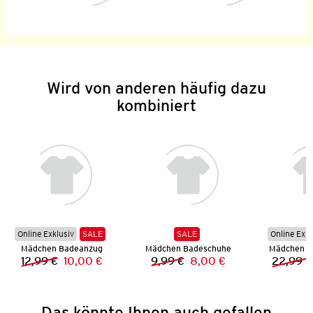
Wird von anderen häufig dazu
kombiniert
Online Exklusiv
SALE
SALE
Online Exkl
Mädchen Badeanzug
Mädchen Badeschuhe
Mädchen Mu
12,99 €
10,00 €
9,99 €
8,00 €
22,99 €
Vorheriger Preis:
Neuer Preis:
Vorheriger Preis:
Neuer Preis:
Das könnte Ihnen auch gefallen