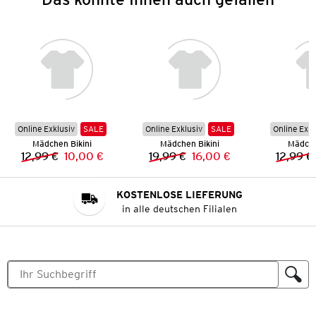
Online Exklusiv
SALE
Online Exklusiv
SALE
Online Exkl
Mädchen Bikini
Mädchen Bikini
Mädche
12,99 €
10,00 €
19,99 €
16,00 €
12,99 €
Vorheriger Preis:
Neuer Preis:
Vorheriger Preis:
Neuer Preis:
KOSTENLOSE LIEFERUNG
in alle deutschen Filialen