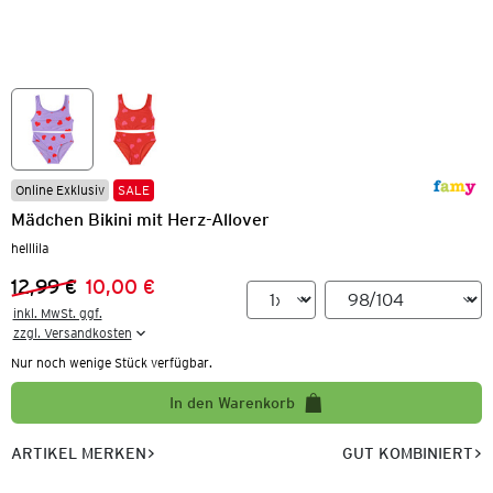
Online Exklusiv
SALE
Mädchen Bikini mit Herz-Allover
helllila
12,99 €
10,00 €
Vorheriger Preis:
Neuer Preis:
inkl. MwSt. ggf.

zzgl. Versandkosten
Nur noch wenige Stück verfügbar.
In den Warenkorb
ARTIKEL MERKEN
GUT KOMBINIERT