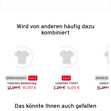
Wird von anderen häufig dazu
kombiniert
Online Exklusiv
SALE
SALE
Online Exkl
Mädchen Badeanzug
Mädchen T-Shirt
Mädchen
12,99 €
10,00 €
7,99 €
6,00 €
15,99 €
Vorheriger Preis:
Neuer Preis:
Vorheriger Preis:
Neuer Preis:
Das könnte Ihnen auch gefallen