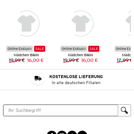
Online Exklusiv
SALE
Online Exklusiv
SALE
Online Exkl
Mädchen Bikini
Mädchen Bikini
Mädche
19,99 €
16,00 €
19,99 €
16,00 €
17,99 €
Vorheriger Preis:
Neuer Preis:
Vorheriger Preis:
Neuer Preis:
KOSTENLOSE LIEFERUNG
in alle deutschen Filialen