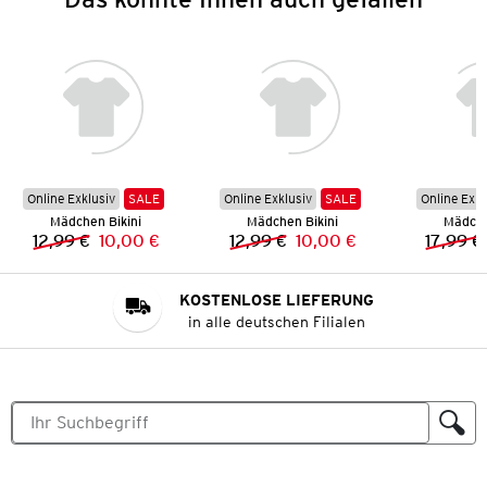
Online Exklusiv
SALE
Online Exklusiv
SALE
Online Exkl
Mädchen Bikini
Mädchen Bikini
Mädche
12,99 €
10,00 €
12,99 €
10,00 €
17,99 €
Vorheriger Preis:
Neuer Preis:
Vorheriger Preis:
Neuer Preis:
KOSTENLOSE LIEFERUNG
in alle deutschen Filialen