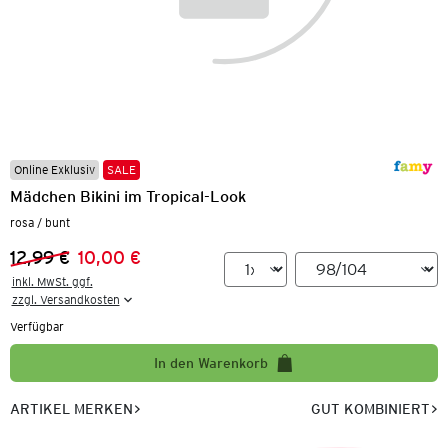
Online Exklusiv
SALE
Mädchen Bikini im Tropical-Look
rosa / bunt
12,99 €
10,00 €
Vorheriger Preis:
Neuer Preis:
inkl. MwSt. ggf.

zzgl. Versandkosten
Verfügbar
In den Warenkorb
ARTIKEL MERKEN
GUT KOMBINIERT