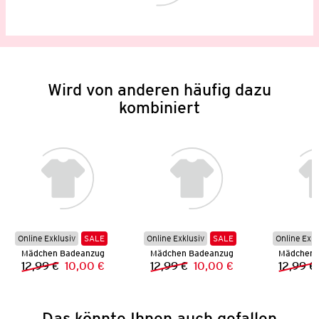
Wird von anderen häufig dazu
kombiniert
Online Exklusiv
SALE
Online Exklusiv
SALE
Online Exkl
Mädchen Badeanzug
Mädchen Badeanzug
Mädchen 
12,99 €
10,00 €
12,99 €
10,00 €
12,99 €
Vorheriger Preis:
Neuer Preis:
Vorheriger Preis:
Neuer Preis:
Das könnte Ihnen auch gefallen